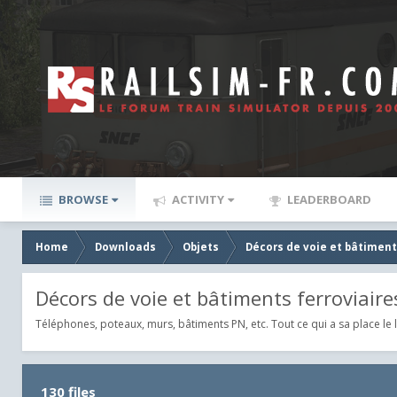
BROWSE
ACTIVITY
LEADERBOARD
Home
Downloads
Objets
Décors de voie et bâtiment
Décors de voie et bâtiments ferroviaire
Téléphones, poteaux, murs, bâtiments PN, etc. Tout ce qui a sa place le 
130 files