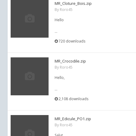
MR_Cloture_Bois.zip
By
Roro45
Hello
...
720 downloads
MR_Crocodile.zip
By
Roro45
Hello,
...
2,108 downloads
MR_Edicule_PO1.zip
By
Roro45
Salut,