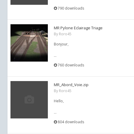
790 downloads
MR Pylone Eclairage Triage
By
Roro45
Bonjour,
...
760 downloads
MR_Abord_Voie.zip
By
Roro45
Hello,
...
804 downloads