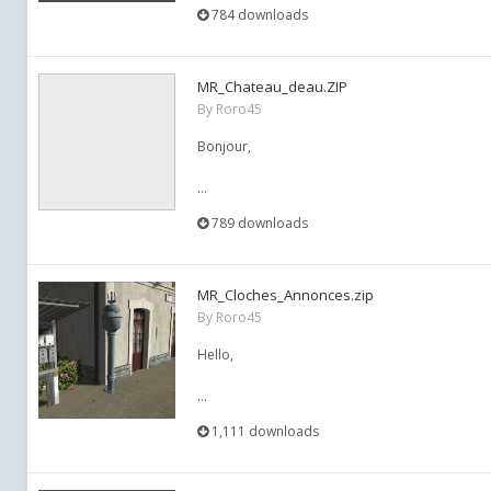
784 downloads
MR_Chateau_deau.ZIP
By
Roro45
Bonjour,
...
789 downloads
MR_Cloches_Annonces.zip
By
Roro45
Hello,
...
1,111 downloads