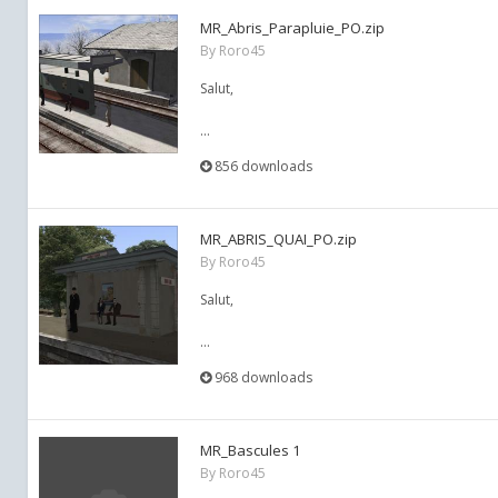
MR_Abris_Parapluie_PO.zip
By
Roro45
Salut,
...
856 downloads
MR_ABRIS_QUAI_PO.zip
By
Roro45
Salut,
...
968 downloads
MR_Bascules 1
By
Roro45