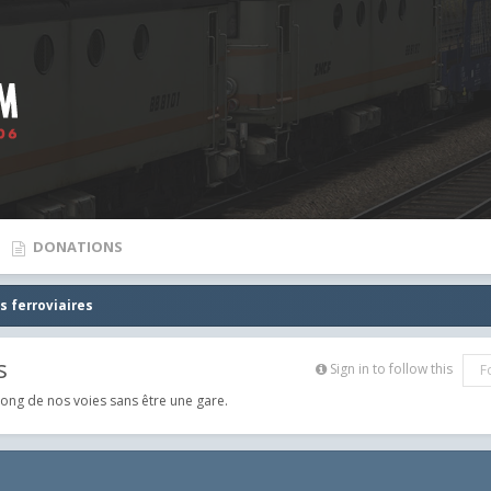
DONATIONS
s ferroviaires
s
Sign in to follow this
F
long de nos voies sans être une gare.