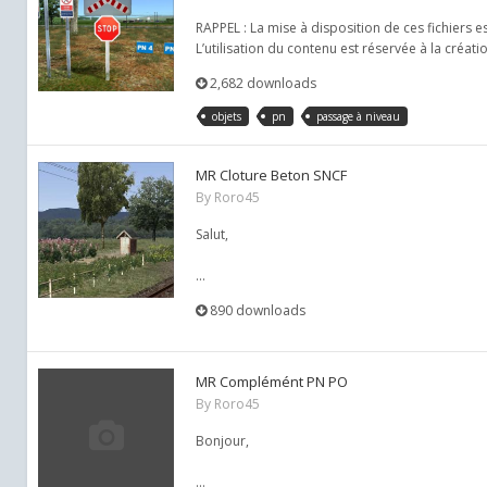
RAPPEL : La mise à disposition de ces fichiers e
L’utilisation du contenu est réservée à la créat
2,682 downloads
objets
pn
passage à niveau
MR Cloture Beton SNCF
By
Roro45
Salut,
...
890 downloads
MR Complémént PN PO
By
Roro45
Bonjour,
...