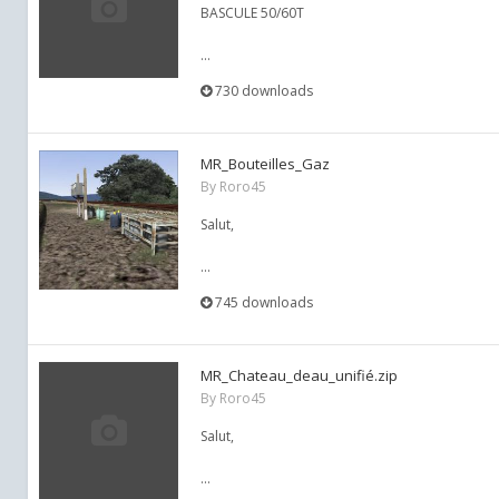
BASCULE 50/60T
...
730 downloads
MR_Bouteilles_Gaz
By
Roro45
Salut,
...
745 downloads
MR_Chateau_deau_unifié.zip
By
Roro45
Salut,
...