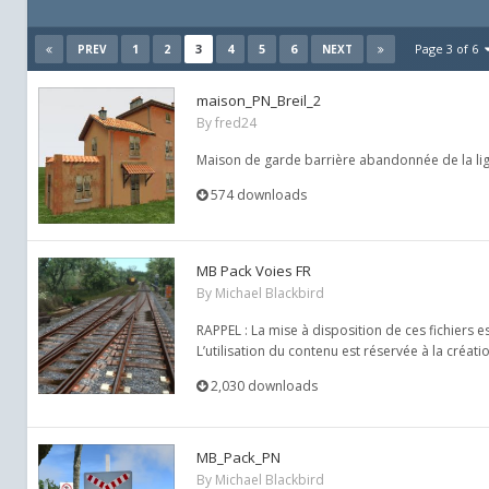
1
2
3
4
5
6
Page 3 of 6
PREV
NEXT
maison_PN_Breil_2
By
fred24
Maison de garde barrière abandonnée de la lign
574 downloads
MB Pack Voies FR
By
Michael Blackbird
RAPPEL : La mise à disposition de ces fichiers e
L’utilisation du contenu est réservée à la créat
2,030 downloads
MB_Pack_PN
By
Michael Blackbird