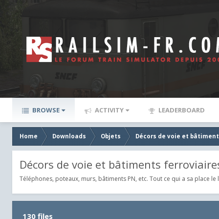
BROWSE
ACTIVITY
LEADERBOARD
Home
Downloads
Objets
Décors de voie et bâtiment
Décors de voie et bâtiments ferroviaire
Téléphones, poteaux, murs, bâtiments PN, etc. Tout ce qui a sa place le 
130 files