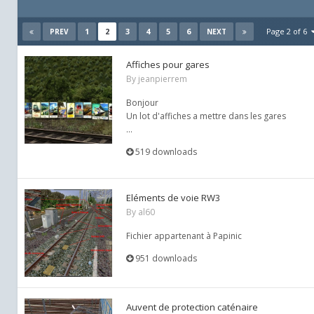
1
2
3
4
5
6
Page 2 of 6
PREV
NEXT
Affiches pour gares
By
jeanpierrem
Bonjour
Un lot d'affiches a mettre dans les gares
...
519 downloads
Eléments de voie RW3
By
al60
Fichier appartenant à Papinic
951 downloads
Auvent de protection caténaire