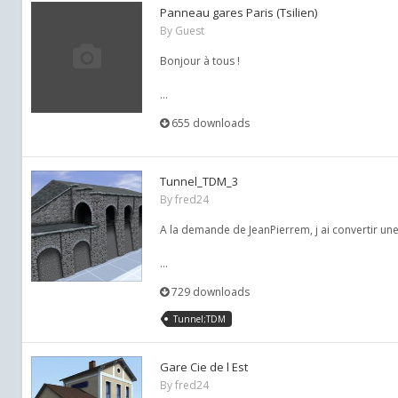
Panneau gares Paris (Tsilien)
By Guest
Bonjour à tous !
...
655 downloads
Tunnel_TDM_3
By
fred24
A la demande de JeanPierrem, j ai convertir un
...
729 downloads
Tunnel;TDM
Gare Cie de l Est
By
fred24