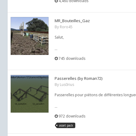
4,460 downloads
MR_Bouteilles_Gaz
By
Roro45
Salut,
...
745 downloads
Passerelles (by Roman72)
By
Lus0rius
Passerelles pour piétons de différentes longueur
...
972 downloads
asset pack