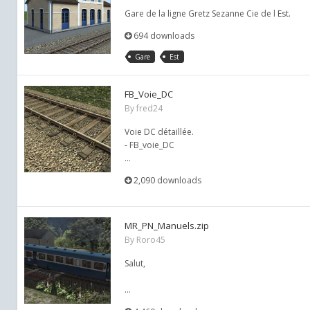
Gare de la ligne Gretz Sezanne Cie de l Est.
694 downloads
Gare
Est
FB_Voie_DC
By
fred24
Voie DC détaillée.
- FB_voie_DC
...
2,090 downloads
MR_PN_Manuels.zip
By
Roro45
Salut,
...