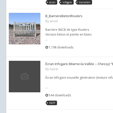
ecran
infogare
transilien
B_BarriereBetonRoulers
By
anoel
Barrière SNCB de type Roulers
Version béton et peinte en blanc
...
1,198 downloads
Écran Infogare (Marne-la-Vallée -- Chessy) "
By Guest
Écran Infogare nouvelle génération (texture refa
...
544 downloads
RATP