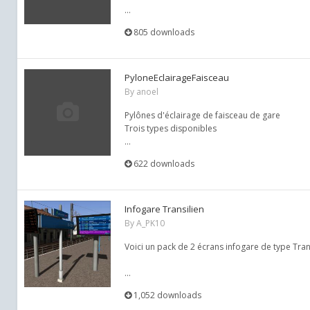
...
805 downloads
PyloneEclairageFaisceau
By
anoel
Pylônes d'éclairage de faisceau de gare
Trois types disponibles
...
622 downloads
Infogare Transilien
By
A_PK10
Voici un pack de 2 écrans infogare de type Trans
...
1,052 downloads