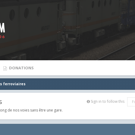
DONATIONS
s ferroviaires
s
Sign in to follow this
F
long de nos voies sans être une gare.