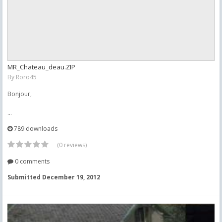
MR_Chateau_deau.ZIP
By
Roro45
Bonjour,
...
789 downloads
(0 reviews)
0 comments
Submitted
December 19, 2012