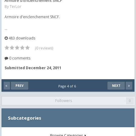
Armoire d'Enclenchement SNCF
By
TerLor
Armoire d'enclenchement SNCF.
...
483 downloads
(0 reviews)
0 comments
Submitted
December 24, 2011
PREV
NEXT
Page 4 of 6
Followers
0
Subcategories
Browse Categories