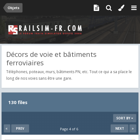
Objets
Décors de voie et bâtiments
ferroviaires
Téléphones, poteaux, murs, bâtiments PN, etc. Tout ce qui a sa place le
long de nos voies sans être une gare.
130 files
SORT BY
PREV
NEXT
Page 4 of 6