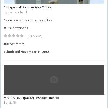
PN type Midi à couverture Tuilles
By
garcia richard
PN de type Midi a couverture tuilles
386 downloads
(0 reviews)
0 comments
Submitted
November 11, 2012
M.K.P.P.F.B.S. [pack2](Les voies metro)
By
juju49