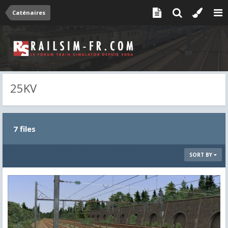
Caténaires
25KV
7 files
SORT BY