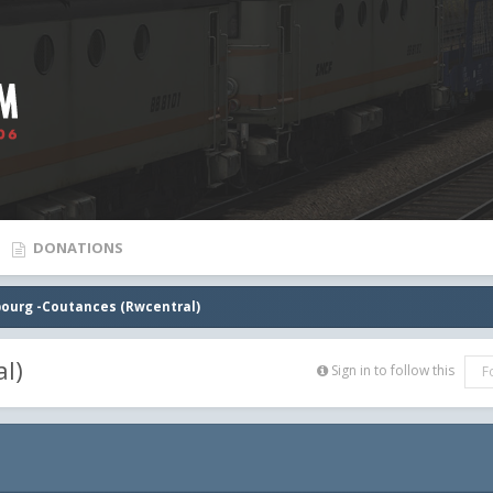
DONATIONS
bourg -Coutances (Rwcentral)
l)
Sign in to follow this
F