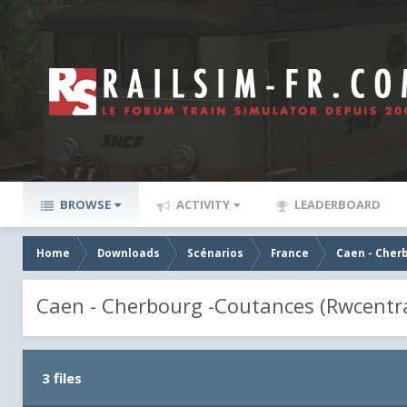
BROWSE
ACTIVITY
LEADERBOARD
Home
Downloads
Scénarios
France
Caen - Cher
Caen - Cherbourg -Coutances (Rwcentra
3 files