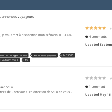
ec annonces voyageurs
(
l, je vous met à disposition mon scénario TER 3304.
4 comments
Updated
Septemb
aencherbourgcoutances
annoncesvoyageurs
bb15000
voitures corail
ter
(
1 comment
aen St Lo.
irez de Caen voie C en direction de St Lo en vous...
Updated
May 16,