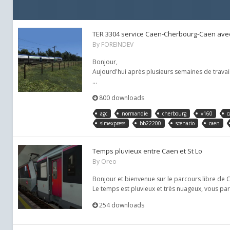
TER 3304 service Caen-Cherbourg-Caen av
By
FOREINDEV
Bonjour,
Aujourd'hui après plusieurs semaines de travai
...
800 downloads
agc
normandie
cherbourg
v160
c
simexpress
bb22200
scenario
caen
Temps pluvieux entre Caen et St Lo
By
Oreo
Bonjour et bienvenue sur le parcours libre de C
Le temps est pluvieux et très nuageux, vous part
254 downloads