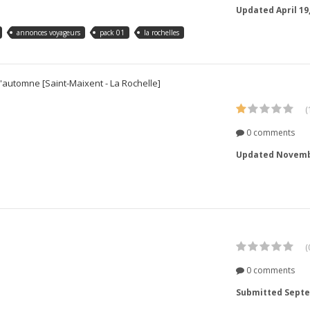
Updated
April 19
annonces voyageurs
pack 01
la rochelles
d'automne [Saint-Maixent - La Rochelle]
(
0 comments
Updated
Novembe
(
0 comments
Submitted
Septe