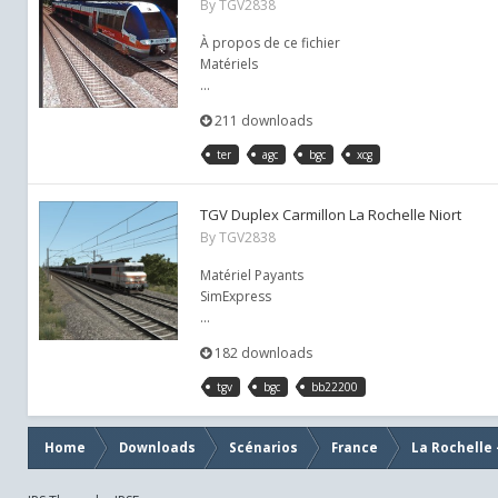
By
TGV2838
À propos de ce fichier
Matériels
...
211 downloads
ter
agc
bgc
xcg
TGV Duplex Carmillon La Rochelle Niort
By
TGV2838
Matériel Payants
SimExpress
...
182 downloads
tgv
bgc
bb22200
Home
Downloads
Scénarios
France
La Rochelle