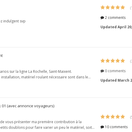
(
2 comments
z indulgent svp
Updated
April 20
nt
(
0 comments
rios sur la ligne La Rochelle, Saint-Maixent.
installation, matériel roulant nécessaire sont dans le...
Updated
March 2
ck 01 (avec annonce voyageurs)
(
er de vous présenter ma première contribution à la
10 comments
its doublons pour faire varier un peu le matériel, soit...