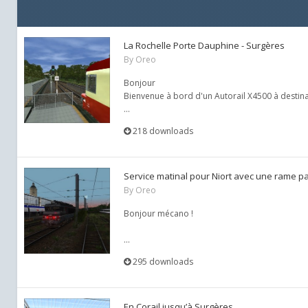
La Rochelle Porte Dauphine - Surgères
By
Oreo
Bonjour
Bienvenue à bord d'un Autorail X4500 à destinat
...
218 downloads
Service matinal pour Niort avec une rame pa
By
Oreo
Bonjour mécano !
...
295 downloads
En Corail jusqu’à Surgères