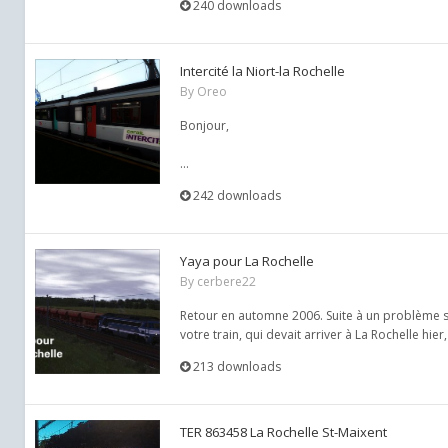
240 downloads
Intercité la Niort-la Rochelle
By
Oreo
Bonjour,
...
242 downloads
Yaya pour La Rochelle
By
cerbere22
Retour en automne 2006. Suite à un problème sur
votre train, qui devait arriver à La Rochelle hier,
213 downloads
TER 863458 La Rochelle St-Maixent