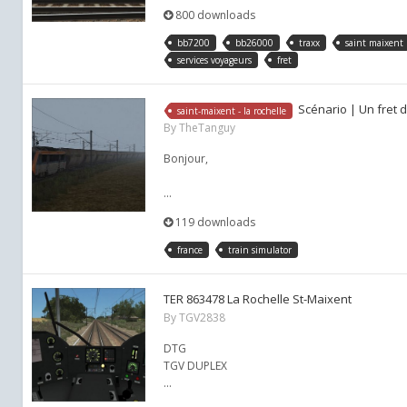
800 downloads
bb7200
bb26000
traxx
saint maixent
services voyageurs
fret
Scénario | Un fret 
saint-maixent - la rochelle
By
TheTanguy
Bonjour,
...
119 downloads
france
train simulator
TER 863478 La Rochelle St-Maixent
By
TGV2838
DTG
TGV DUPLEX
...