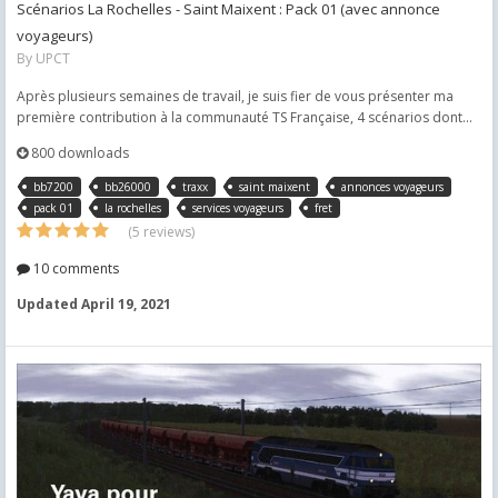
Scénarios La Rochelles - Saint Maixent : Pack 01 (avec annonce
voyageurs)
By
UPCT
Après plusieurs semaines de travail, je suis fier de vous présenter ma
première contribution à la communauté TS Française, 4 scénarios dont...
800 downloads
bb7200
bb26000
traxx
saint maixent
annonces voyageurs
pack 01
la rochelles
services voyageurs
fret
(5 reviews)
10 comments
Updated
April 19, 2021