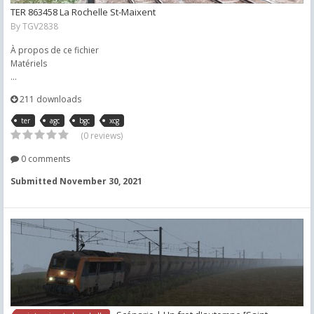
TER 863458 La Rochelle St-Maixent
By
TGV2838
À propos de ce fichier
Matériels
...
211 downloads
ter
agc
bgc
xcg
(0 reviews)
0 comments
Submitted
November 30, 2021