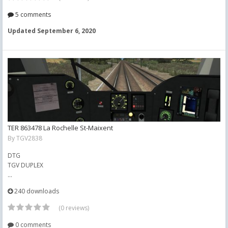
5 comments
Updated
September 6, 2020
TER 863478 La Rochelle St-Maixent
By
TGV2838
DTG
TGV DUPLEX
...
240 downloads
(0 reviews)
0 comments