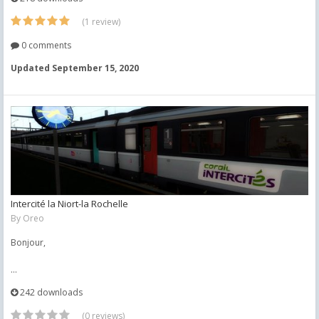
(1 review)
0 comments
Updated
September 15, 2020
Intercité la Niort-la Rochelle
By
Oreo
Bonjour,
...
242 downloads
(0 reviews)