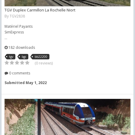
TGV Duplex Carmillon La Rochelle Niort
By
TGV2838
Matériel Payants
SimExpress
...
182 downloads
tgv
bgc
bb22200
(0 reviews)
0 comments
Submitted
May 1, 2022