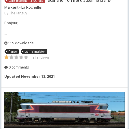
Scénario | Un fret d'automne [Saint-
saint-maixent - la rochelle
Maixent - La Rochelle]
By
TheTanguy
Bonjour,
...
119 downloads
france
train simulator
(1 review)
0 comments
Updated
November 13, 2021