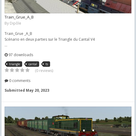
Train_Grue_A_B
By
Dipôle
Train_Grue _A_B
Scénario en deux parties sur le Triangle du Cantal V4
...
97 downloads
triangle
cantal
ts
(0 reviews)
0 comments
Submitted
May 20, 2023