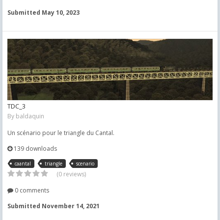
Submitted
May 10, 2023
TDC_3
By
baldaquin
Un scénario pour le triangle du Cantal.
139 downloads
caantal
triangle
scenario
(0 reviews)
0 comments
Submitted
November 14, 2021