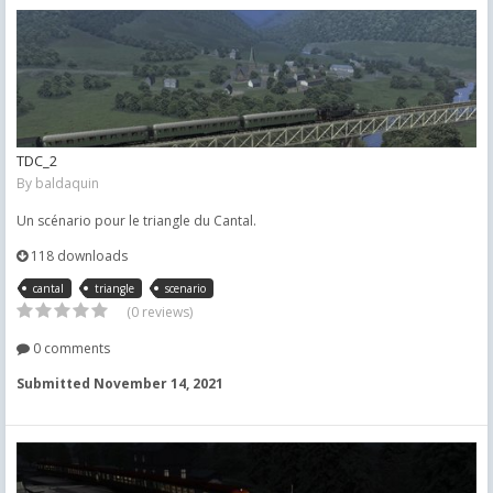
TDC_2
By
baldaquin
Un scénario pour le triangle du Cantal.
118 downloads
cantal
triangle
scenario
(0 reviews)
0 comments
Submitted
November 14, 2021