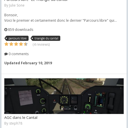
By
Julie Sone
Bonsoir,
Voici le premier et certainement donc le dernier "Parcours libre" qui...
859 downloads
parcours libre
triangle du cantal
(4 reviews)
0 comments
Updated
February 10, 2019
AGC dans le Cantal
By
steph78