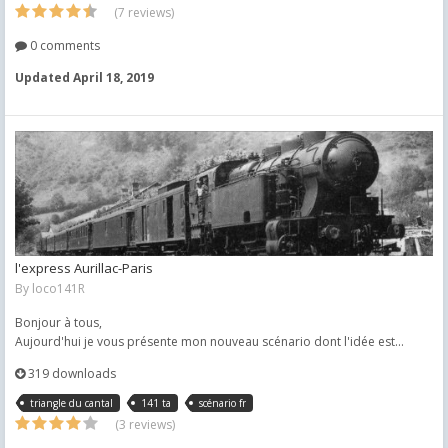
(7 reviews)
0 comments
Updated
April 18, 2019
l'express Aurillac-Paris
By
loco141R
Bonjour à tous,
Aujourd'hui je vous présente mon nouveau scénario dont l'idée est...
319 downloads
triangle du cantal
141 ta
scénario fr
(3 reviews)