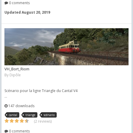
0 comments
Updated
August 20, 2019
VH_Bort_Riom
By
Dipôle
Scénario pour la ligne Triangle du Cantal V4
...
147 downloads
cantal
triange
scénario
(2 reviews)
0 comments