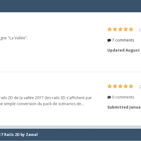
(
gne "La Vallée".
7 comments
Updated
August 
(
0 comments
ls 2D de la vallée 2017 (les rails 3D s'affichent par
une simple conversion du pack de scénarios de...
Submitted
Janua
17 Rails 2D by Zawal