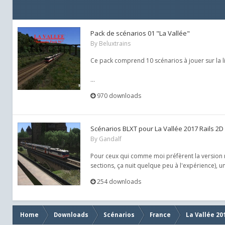
Pack de scénarios 01 "La Vallée"
By
Beluxtrains
Ce pack comprend 10 scénarios à jouer sur la li
...
970 downloads
Scénarios BLXT pour La Vallée 2017 Rails 2D
By
Gandalf
Pour ceux qui comme moi préfèrent la version rai
sections, ça nuit quelque peu à l'expérience), 
254 downloads
Home
Downloads
Scénarios
France
La Vallée 20