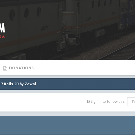
DONATIONS
17 Rails 2D by Zawal
Sign in to follow this
F