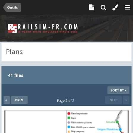
Outils
Plans
41 files
SORT BY
PREV
NEXT
Page 2 of 2