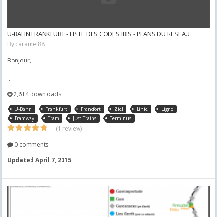
U-BAHN FRANKFURT - LISTE DES CODES IBIS - PLANS DU RESEAU
By
caramel88
Bonjour,
...
2,614 downloads
U-Bahn
Frankfurt
Francfort
Ziel
Linie
Ligne
Tramway
Tram
Just Trains
Terminus
(1 review)
0 comments
Updated
April 7, 2015