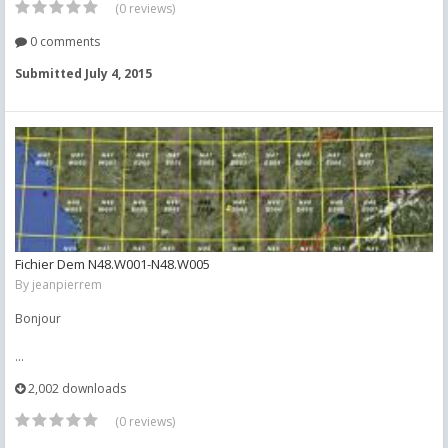
(0 reviews)
0 comments
Submitted
July 4, 2015
Fichier Dem N48.W001-N48.W005
By
jeanpierrem
Bonjour
...
2,002 downloads
(0 reviews)