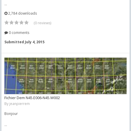
...
2,784 downloads
(0 reviews)
0 comments
Submitted
July 4, 2015
Fichier Dem N45.E006-N45.W002
By
jeanpierrem
Bonjour
...