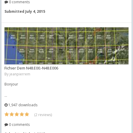
0 comments
Submitted
July 4, 2015
Fichier Dem N48.E00.-N48.E006
By
jeanpierrem
Bonjour
...
1,947 downloads
(2 reviews)
0 comments