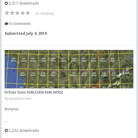
2,317 downloads
(0 reviews)
0 comments
Submitted
July 4, 2015
Fichier Dem N46.E006-N46.W002
By
jeanpierrem
Bonjour
...
2,232 downloads