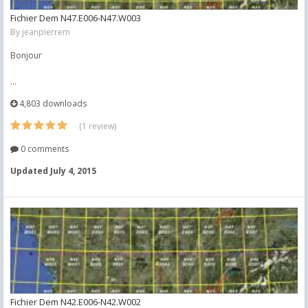
Fichier Dem N47.E006-N47.W003
By
jeanpierrem
Bonjour
...
4,803 downloads
(1 review)
0 comments
Updated
July 4, 2015
Fichier Dem N42.E006-N42.W002