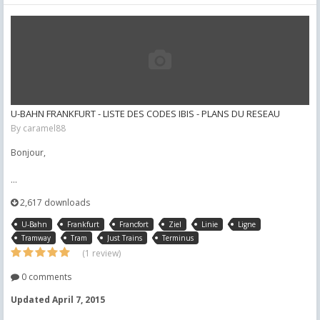
U-BAHN FRANKFURT - LISTE DES CODES IBIS - PLANS DU RESEAU
By
caramel88
Bonjour,
...
2,617 downloads
U-Bahn
Frankfurt
Francfort
Ziel
Linie
Ligne
Tramway
Tram
Just Trains
Terminus
(1 review)
0 comments
Updated
April 7, 2015