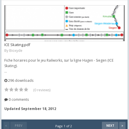
ICE Skating.pdf
By
Bioxyde
Fiche horaires pour le jeu Railworks, sur la ligne Hagen - Siegen (ICE
Skating).
...
296 downloads
(0 reviews)
0 comments
Updated
September 18, 2012
PREV
NEXT
Page 1 of 2