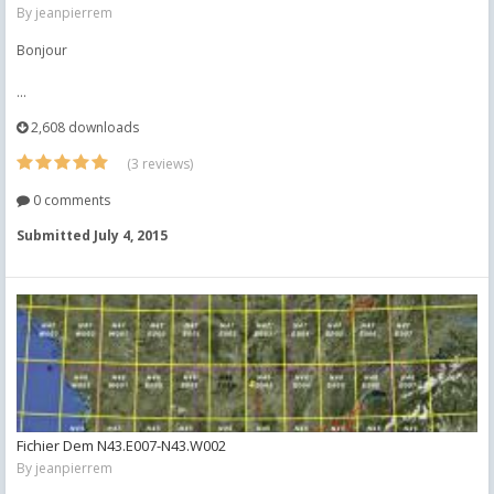
By
jeanpierrem
Bonjour
...
2,608 downloads
(3 reviews)
0 comments
Submitted
July 4, 2015
Fichier Dem N43.E007-N43.W002
By
jeanpierrem