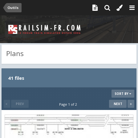
Outils
Plans
41 files
SORT BY
PREV
NEXT
Page 1 of 2