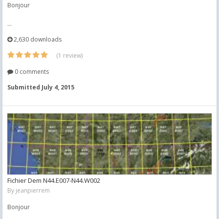
Bonjour
...
2,630 downloads
(1 review)
0 comments
Submitted
July 4, 2015
Fichier Dem N44.E007-N44.W002
By
jeanpierrem
Bonjour