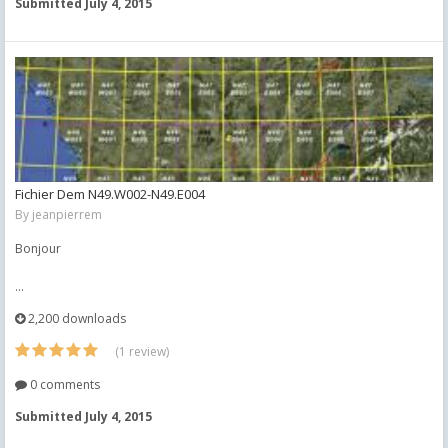
Submitted
July 4, 2015
Fichier Dem N49.W002-N49.E004
By
jeanpierrem
Bonjour
...
2,200 downloads
(1 review)
0 comments
Submitted
July 4, 2015