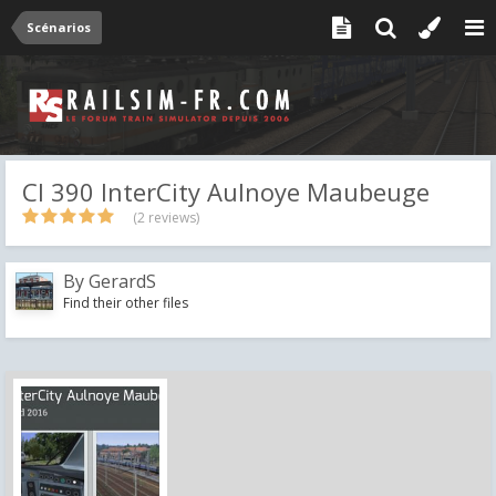
Scénarios
Cl 390 InterCity Aulnoye Maubeuge
(2 reviews)
By
GerardS
Find their other files