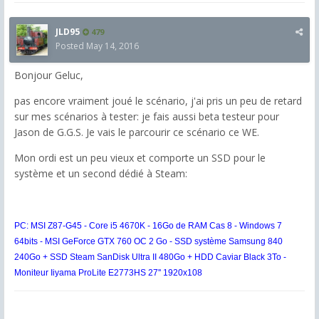
JLD95
479
Posted
May 14, 2016
Bonjour Geluc,
pas encore vraiment joué le scénario, j'ai pris un peu de retard
sur mes scénarios à tester: je fais aussi beta testeur pour
Jason de G.G.S. Je vais le parcourir ce scénario ce WE.
Mon ordi est un peu vieux et comporte un SSD pour le
système et un second dédié à Steam:
PC: MSI Z87-G45 - Core i5 4670K - 16Go de RAM Cas 8 - Windows 7
64bits - MSI GeForce GTX 760 OC 2 Go - SSD système Samsung 840
240Go + SSD Steam SanDisk Ultra II 480Go + HDD Caviar Black 3To -
Moniteur
Iiyama ProLite E2773HS
27'' 1920x108