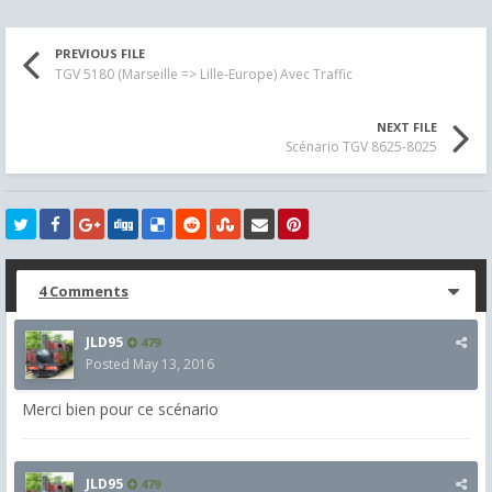
PREVIOUS FILE
TGV 5180 (Marseille => Lille-Europe) Avec Traffic
NEXT FILE
Scénario TGV 8625-8025
4 Comments
JLD95
479
Posted
May 13, 2016
Merci bien pour ce scénario
JLD95
479