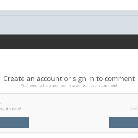
Create an account or sign in to comment
You need to be a member in order to leave a comment
t
y. It's easy!
Alre