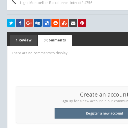
Ligne Montpellier-Barcelonne : Intercité 4756
1 Review
0 Comments
There are no comments to display.
Create an accoun
Sign up for a new account in our communit
Register a new account