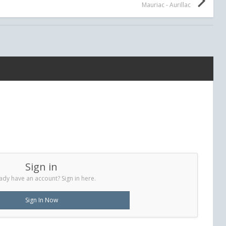
Mauriac - Aurillac
Sign in
ady have an account? Sign in here.
Sign In Now