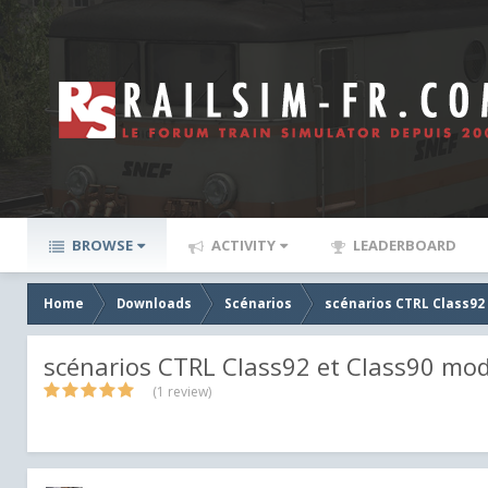
BROWSE
ACTIVITY
LEADERBOARD
Home
Downloads
Scénarios
scénarios CTRL Class92 
scénarios CTRL Class92 et Class90 modi
(1 review)