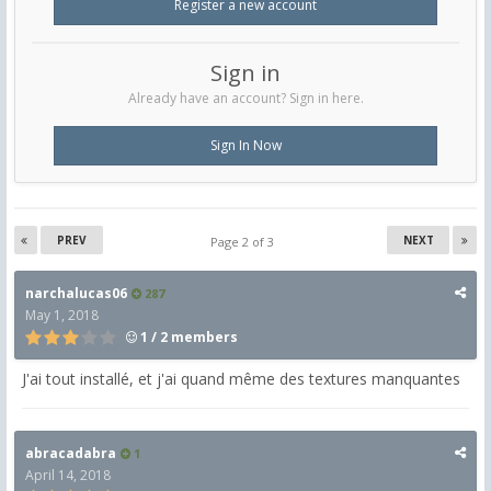
Register a new account
Sign in
Already have an account? Sign in here.
Sign In Now
PREV
NEXT
Page 2 of 3
narchalucas06
287
May 1, 2018
1 / 2 members
J'ai tout installé, et j'ai quand même des textures manquantes
abracadabra
1
April 14, 2018