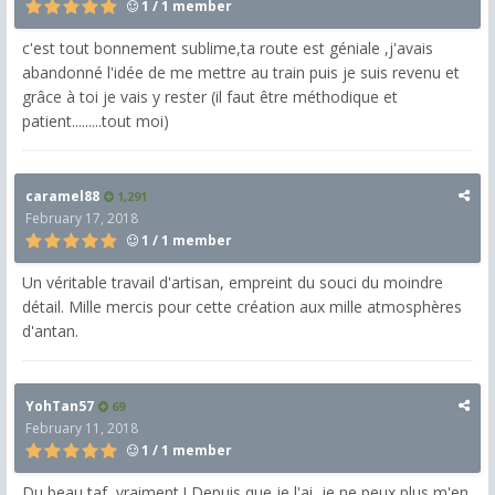
1 / 1 member
c'est tout bonnement sublime,ta route est géniale ,j'avais
abandonné l'idée de me mettre au train puis je suis revenu et
grâce à toi je vais y rester (il faut être méthodique et
patient.........tout moi)
caramel88
1,291
February 17, 2018
1 / 1 member
Un véritable travail d'artisan, empreint du souci du moindre
détail. Mille mercis pour cette création aux mille atmosphères
d'antan.
YohTan57
69
February 11, 2018
1 / 1 member
Du beau taf, vraiment ! Depuis que je l'ai, je ne peux plus m'en