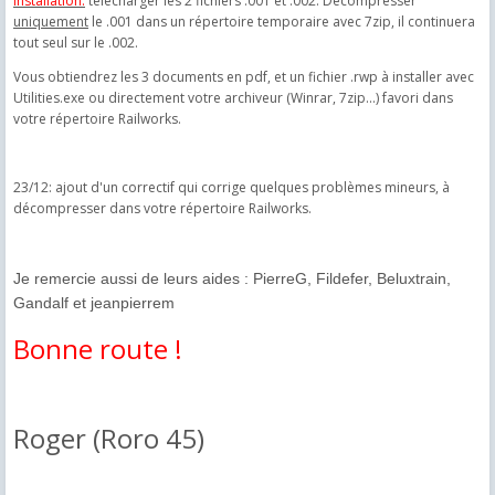
Installation:
télécharger les 2 fichiers .001 et .002. Décompresser
uniquement
le .001 dans un répertoire temporaire avec 7zip, il continuera
tout seul sur le .002.
Vous obtiendrez les 3 documents en pdf, et un fichier .rwp à installer avec
Utilities.exe ou directement votre archiveur (Winrar, 7zip...) favori dans
votre répertoire Railworks.
23/12: ajout d'un correctif qui corrige quelques problèmes mineurs, à
décompresser dans votre répertoire Railworks.
Je remercie aussi de leurs aides : PierreG, Fildefer, Beluxtrain,
Gandalf et jeanpierrem
Bonne route !
Roger (Roro 45)