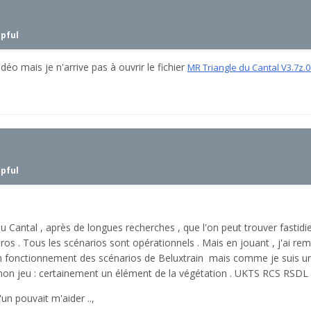
lpful
idéo mais je n'arrive pas à ouvrir le fichier
MR Triangle du Cantal V3.7z.
lpful
e du Cantal , après de longues recherches , que l'on peut trouver fastid
s . Tous les scénarios sont opérationnels . Mais en jouant , j'ai remar
u bon fonctionnement des scénarios de Beluxtrain mais comme je suis 
n jeu : certainement un élément de la végétation . UKTS RCS RSDL so
un pouvait m'aider ..,