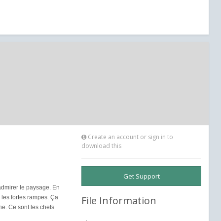
Create an account or sign in to
download this
Get Support
’admirer le paysage. En
 les fortes rampes. Ça
File Information
ne. Ce sont les chefs