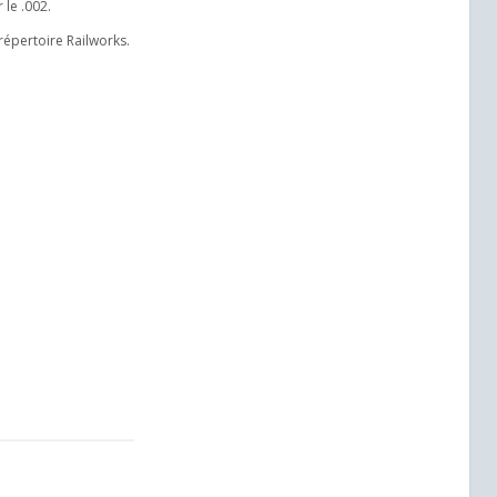
 le .002.
 répertoire Railworks.