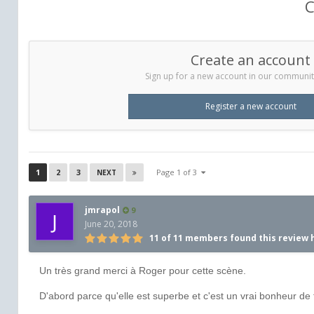
C
Create an account
Sign up for a new account in our community.
Register a new account
1
2
3
Page 1 of 3
NEXT
jmrapol
9
June 20, 2018
11 of 11 members found this review 
Un très grand merci à Roger pour cette scène.
D'abord parce qu'elle est superbe et c'est un vrai bonheur de 