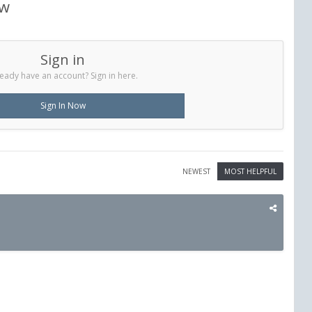
ew
Sign in
eady have an account? Sign in here.
Sign In Now
NEWEST
MOST HELPFUL