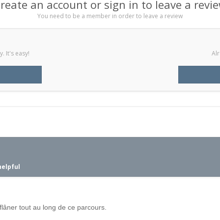
reate an account or sign in to leave a revi
You need to be a member in order to leave a review
 It's easy!
Alr
helpful
flâner tout au long de ce parcours.