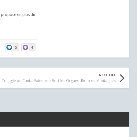
st proposé en plus du
5
4
NEXT FILE
Triangle du Cantal Extension Bort les Orgues -Riom-es-Montagnes