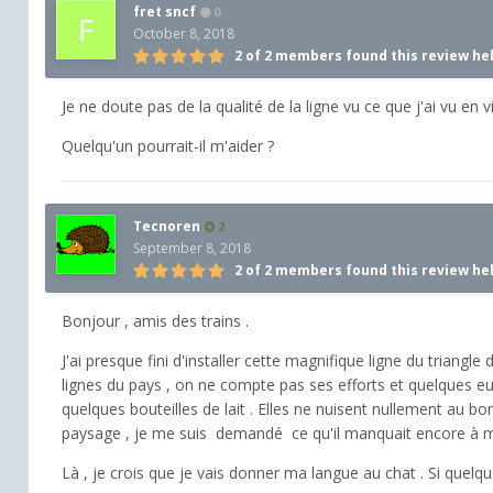
fret sncf
0
October 8, 2018
2 of 2 members found this review he
Je ne doute pas de la qualité de la ligne vu ce que j'ai vu en v
Quelqu'un pourrait-il m'aider ?
Tecnoren
2
September 8, 2018
2 of 2 members found this review he
Bonjour , amis des trains .
J'ai presque fini d'installer cette magnifique ligne du triangl
lignes du pays , on ne compte pas ses efforts et quelques euro
quelques bouteilles de lait . Elles ne nuisent nullement a
paysage , je me suis demandé ce qu'il manquait encore à mo
Là , je crois que je vais donner ma langue au chat . Si quelqu'