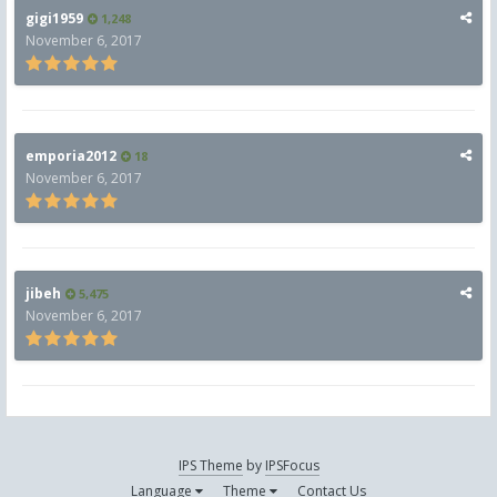
gigi1959
1,248
November 6, 2017
emporia2012
18
November 6, 2017
jibeh
5,475
November 6, 2017
IPS Theme
by
IPSFocus
Language
Theme
Contact Us