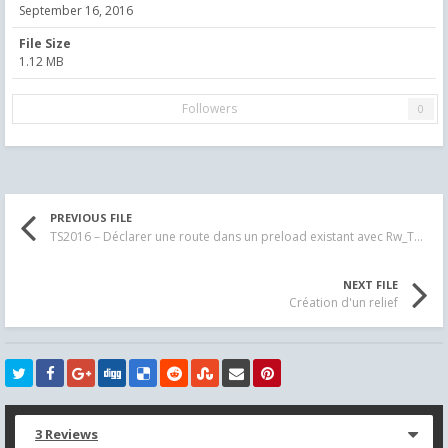
September 16, 2016
File Size
1.12 MB
Followers
0
PREVIOUS FILE
TS2016 – Déclarer une route dans un preload existant avec Rw_Tools
NEXT FILE
Création d'un relief
3 Reviews