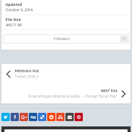
Updated
October 9, 2016
File Size
460.71 kB
Followers
1
PREVIOUS FILE
Tunnel_TDM_3
NEXT FILE
Écran Infogare (Marne-la-Vallée -- Chessy) "Ecran Plat"