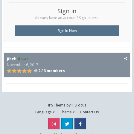
Sign in
Already have an account? Sign in here.
Sign In Now
jibeh
5,475
November 6, 2017
2 / 3 members
IPS Theme
by
IPSFocus
Language
Theme
Contact Us
Instagram
Twitter
Facebook