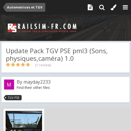
Automotrices et TGV
Update Pack TGV PSE pml3 (Sons,
physiques,caméra) 1.0
(1 review)
By
mayday2233
Find their other files
TGV PSE