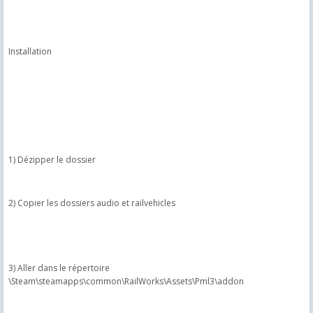
Installation
1) Dézipper le dossier
2) Copier les dossiers audio et railvehicles
3) Aller dans le répertoire
\Steam\steamapps\common\RailWorks\Assets\Pml3\addon