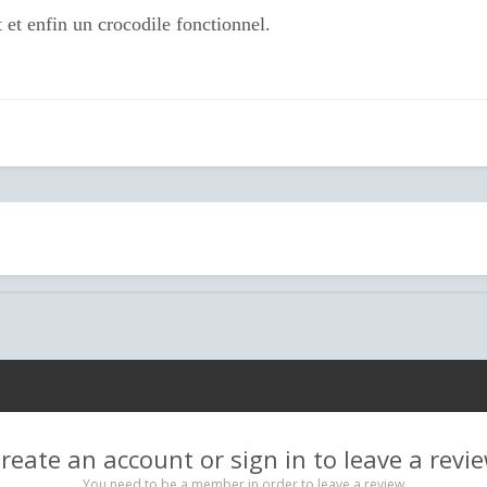
 et enfin un crocodile fonctionnel.
reate an account or sign in to leave a revi
You need to be a member in order to leave a review