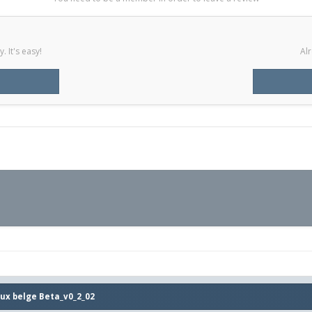
 It's easy!
Alr
aux belge Beta_v0_2_02