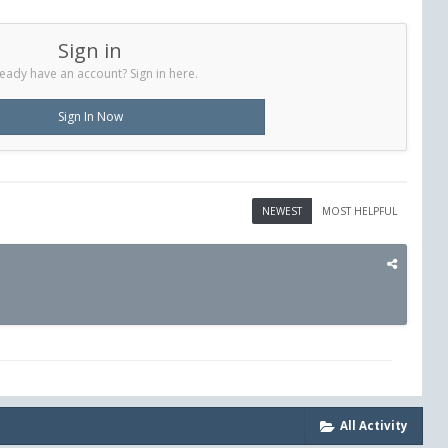
Sign in
eady have an account? Sign in here.
Sign In Now
NEWEST
MOST HELPFUL
All Activity