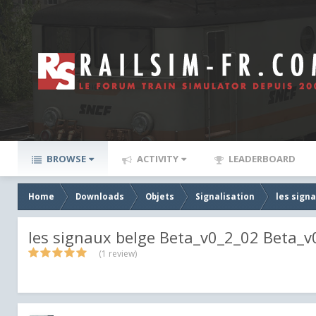
BROWSE
ACTIVITY
LEADERBOARD
Home
Downloads
Objets
Signalisation
les sign
les signaux belge Beta_v0_2_02 Beta_v
(1 review)