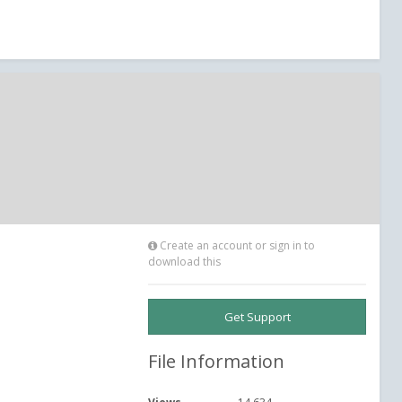
Create an account or sign in to
download this
Get Support
File Information