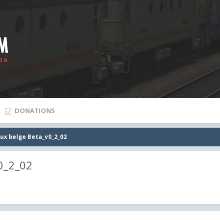
DONATIONS
aux belge Beta_v0_2_02
0_2_02