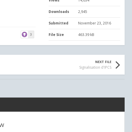
Views
14,634
Downloads
2,945
Submitted
November 23, 2016
3
File Size
463.39 kB
NEXT FILE
Signalisation d'IPCS
ew