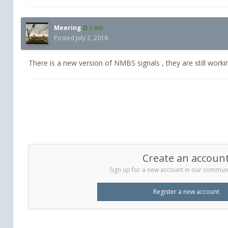
Meering
1,992
Posted
July 2, 2018
There is a new version of NMBS signals , they are still work
Create an accoun
Sign up for a new account in our communit
Register a new account