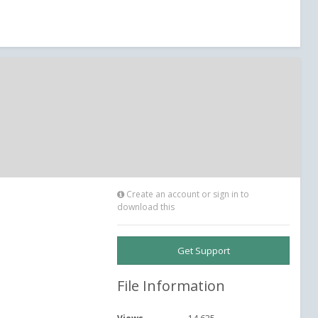
Create an account or sign in to
download this
Get Support
File Information