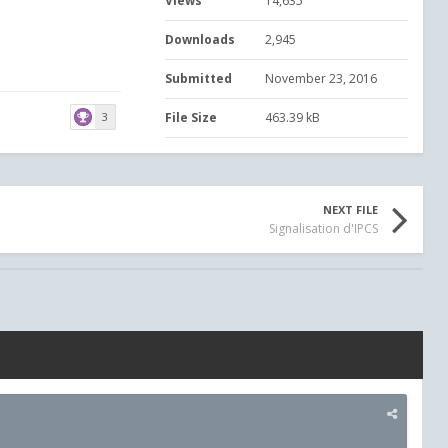
Views
14,635
Downloads
2,945
Submitted
November 23, 2016
3
File Size
463.39 kB
NEXT FILE
Signalisation d'IPCS