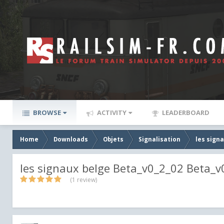
BROWSE
ACTIVITY
LEADERBOARD
Home
Downloads
Objets
Signalisation
les sign
les signaux belge Beta_v0_2_02 Beta_v
(1 review)