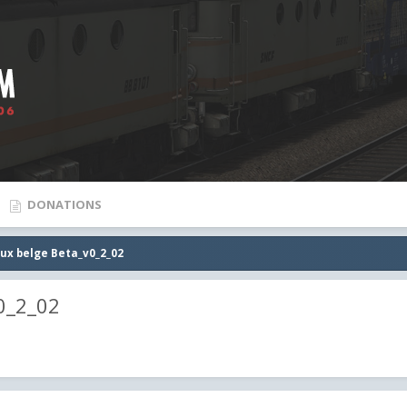
DONATIONS
aux belge Beta_v0_2_02
0_2_02