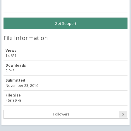
Get Support
File Information
Views
14,631
Downloads
2,945
Submitted
November 23, 2016
File Size
463.39 kB
Followers
5