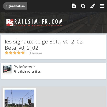
Signalisation
les signaux belge Beta_v0_2_02
Beta_v0_2_02
(1 review)
By
lefacteur
Find their other files