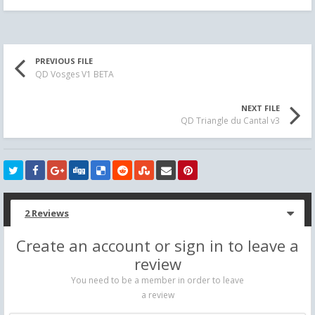
PREVIOUS FILE
QD Vosges V1 BETA
NEXT FILE
QD Triangle du Cantal v3
2 Reviews
Create an account or sign in to leave a
review
You need to be a member in order to leave
a review