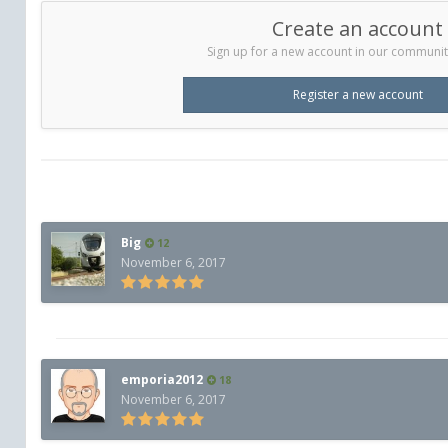
Create an account
Sign up for a new account in our community.
Register a new account
Big
12
November 6, 2017
emporia2012
18
November 6, 2017