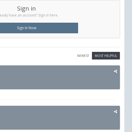
Sign in
eady have an account? Sign in here.
Sign In Now
NEWEST
MOST HELPFUL