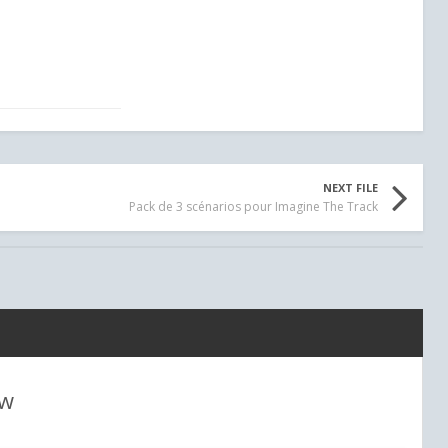
NEXT FILE
Pack de 3 scénarios pour Imagine The Track
ew