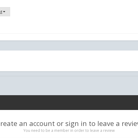
og
reate an account or sign in to leave a revi
You need to be a member in order to leave a review