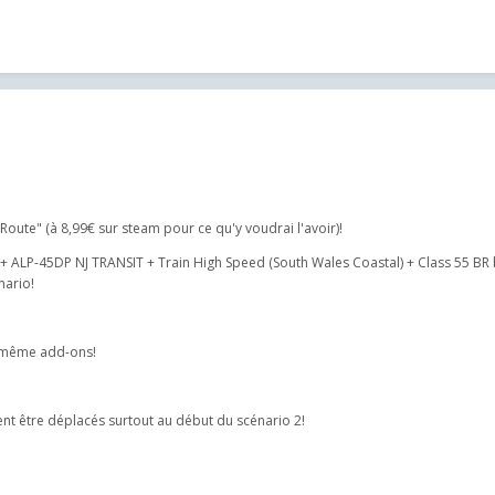
 Route" (à 8,99€ sur steam pour ce qu'y voudrai l'avoir)!
s + ALP-45DP NJ TRANSIT + Train High Speed (South Wales Coastal) + Class 55 BR b
nario!
es même add-ons!
ent être déplacés surtout au début du scénario 2!