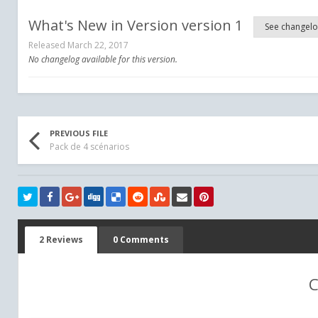
What's New in Version
version 1
See changel
Released
March 22, 2017
No changelog available for this version.
PREVIOUS FILE
Pack de 4 scénarios
2 Reviews
0 Comments
C