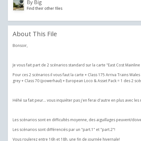
By
Big
Find their other files
About This File
Bonsoir,
Je vous fait part de 2 scénarios standard sur la carte "East Cost Mainline
Pour ces 2 scénarios il vous faut la carte + Class 175 Arriva Trains Wale
grey + Class 70 (powerhaul) + European Loco & Asset Pack = 1 des 2 scé
Héhé sa fait peur... vous inquiéter pas j'en ferai d'autre en plus avec l
Les scénarios sont en difficultés moyenne, des aiguillages peuvent/doiv
Les scénarios sont différenciés par un "part.1" et "part.2"!
Vous roulerez entre 16h et 18h, une fin de journée hivernale!