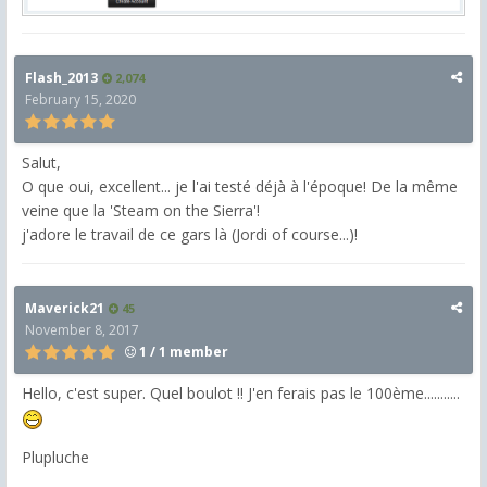
Flash_2013
2,074
February 15, 2020
Salut,
O que oui, excellent... je l'ai testé déjà à l'époque! De la même
veine que la 'Steam on the Sierra'!
j'adore le travail de ce gars là (Jordi of course...)!
Maverick21
45
November 8, 2017
1 / 1 member
Hello, c'est super. Quel boulot !! J'en ferais pas le 100ème...........
Plupluche