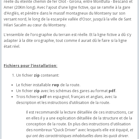
réelle du éteinte chemin de fer Olot - Girona, entre Montfulla - Bescanó et
Amer (20Km long). Avec l'ajout d'une ligne fictive, qui se ramifie à la gare
d’Anglés, et pénètre dans le massif montagneux du Montseny sur son
versant nord, le long de la escarpée vallée d’Osor, jusqu’à la ville de Sant
Hilari Sacalm au cœur du Montseny.
L'ensemble de l’orographie du terrain est réelle. Et la ligne fictive a dû s'y
adapter à la dite orographie, tout comme il aurait dû le faire si la ligne
était réel.
Fichiers pour l'installation:
Un fichier
zip
contenant:
Le fichier installable
rwp
de la route.
Un fichier
zip
avec les schémas des gares au format
pdf
.
Trois fichiers
pdf
en espagnol, français et anglais, avec la
description et les instructions d’utilisation de la route.
Il est recommandé la lecture détaillée de ces instructions, car
en elles il y a une explication détaillée de la structure et de la
conception de la route. En plus des instructions d'utilisation
des nombreux “Quick Driver” avec lesquels elle est équipé,
et
qui ont des caractéristiques inhabituelles dans les quick driver
.