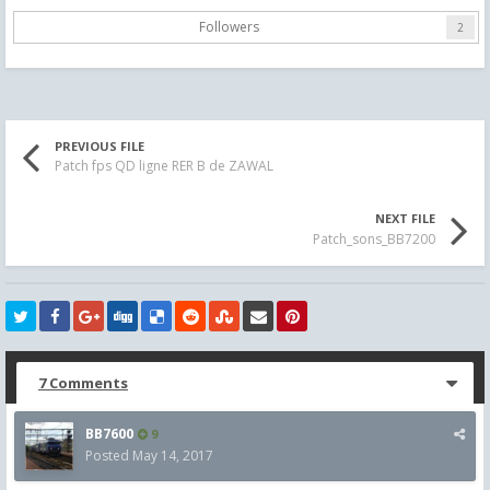
Followers
2
PREVIOUS FILE
Patch fps QD ligne RER B de ZAWAL
NEXT FILE
Patch_sons_BB7200
7 Comments
BB7600
9
Posted
May 14, 2017