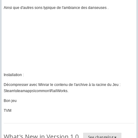
Ainsi que d'autres sons typique de l'ambiance des danseuses .
Installation :
Décompresser avec Winrar le contenu de l'archive à la racine du Jeu :
Steam\steamapps\common\RailWorks.
Bon jeu
TVM
What's New in Version
1.0
See changelog