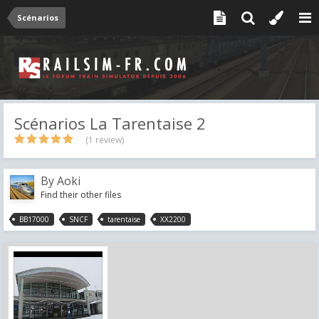
Scénarios
Scénarios La Tarentaise 2
(1 review)
By
Aoki
Find their other files
BB17000
SNCF
tarentaise
XX2200