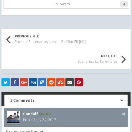
Followers
4
PREVIOUS FILE
Pack de 3 scénarios spécial RailSim-FR [HL]
NEXT FILE
Scénarios La Tarentaise
3 Comments
Gandalf
2,463
Posted
July 24, 2017
Bravo, sacré boulot!