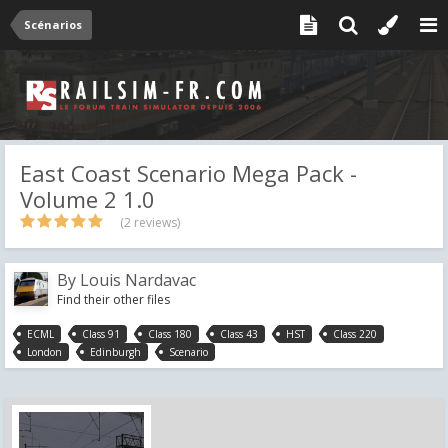
Scénarios
East Coast Scenario Mega Pack -
Volume 2 1.0
(2 reviews)
By
Louis Nardavac
Find their other files
ECML
Class 91
Class 180
Class 43
HST
Class 220
London
Edinburgh
Scenario