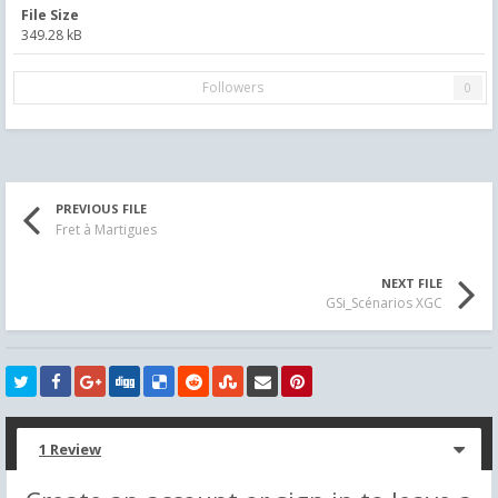
File Size
349.28 kB
Followers
0
PREVIOUS FILE
Fret à Martigues
NEXT FILE
GSi_Scénarios XGC
1 Review