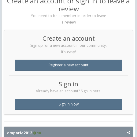
Create an account or sign in to leave a
review
You need to be a member in order to leave
a review
Create an account
Sign up for a new account in our community.
It's easy!
Register a new account
Sign in
Already have an account? Sign in here.
Sign In Now
emporia2012
18