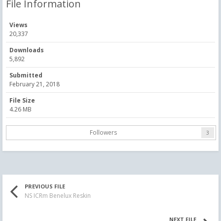
File Information
Views
20,337
Downloads
5,892
Submitted
February 21, 2018
File Size
4.26 MB
Followers
3
PREVIOUS FILE
NS ICRm Benelux Reskin
NEXT FILE