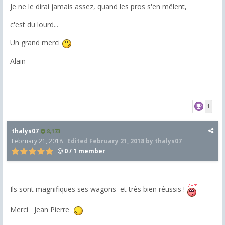
Je ne le dirai jamais assez, quand les pros s'en mêlent,
c'est du lourd...
Un grand merci
Alain
1
thalys07
8,173
February 21, 2018
·
Edited
February 21, 2018
by thalys07
0 / 1 member
Ils sont magnifiques ses wagons et très bien réussis !
Merci Jean Pierre