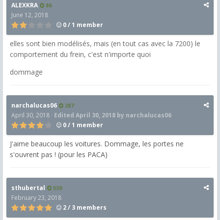
ALEXKRA
86
June 12, 2018
0 / 1 member
elles sont bien modélisés, mais (en tout cas avec la 7200) le
comportement du frein, c'est n'importe quoi
dommage
narchalucas06
287
April 30, 2018
·
Edited
April 30, 2018
by narchalucas06
0 / 1 member
J'aime beaucoup les voitures. Dommage, les portes ne
s'ouvrent pas ! (pour les PACA)
sthubertal
530
February 23, 2018
2 / 3 members