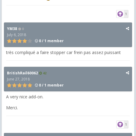
1
YM38
0
July 6, 2018
0 / 1 member
très compliqué a faire stopper car frein pas assez puissant
BritishRail60062
42
June 27, 2018
0 / 1 member
A very nice add-on.
Merci.
1