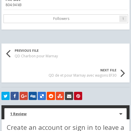
804.94 kB
Followers
1
PREVIOUS FILE
QD Charbon pour Marnay
NEXT FILE
QD de et pour Marnay avec wagons EF30
1 Review
Create an account or sign in to leave a