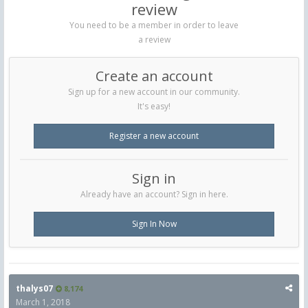
review
You need to be a member in order to leave
a review
Create an account
Sign up for a new account in our community.
It's easy!
Register a new account
Sign in
Already have an account? Sign in here.
Sign In Now
thalys07
8,174
March 1, 2018