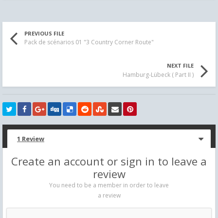
PREVIOUS FILE
Pack de scénarios 01 "3 Country Corner Route"
NEXT FILE
Hamburg-Lübeck ( Part II )
1 Review
Create an account or sign in to leave a
review
You need to be a member in order to leave
a review