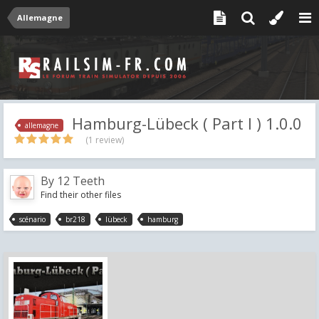
Allemagne
Hamburg-Lübeck ( Part I ) 1.0.0
allemagne
(1 review)
By
12 Teeth
Find their other files
scénario
br218
lübeck
hamburg