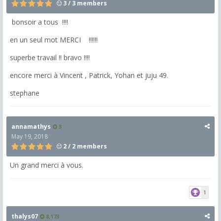
3 / 3 members
bonsoir a tous !!!!
en un seul mot MERCI !!!!!!
superbe travail !! bravo !!!!
encore merci à Vincent , Patrick, Yohan et juju 49.
stephane
annamathys
3
May 19, 2018
2 / 2 members
Un grand merci à vous.
1
thalys07
8,173