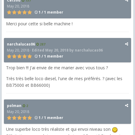
Catsou
137
May 20, 2018
1 / 1 member
Merci pour cette si belle machine !
narchalucas06
287
May 20, 2018
·
Edited
May 20, 2018
by narchalucas06
1 / 1 member
Trop bien !!! J'ai envie de me marier avec vous tous ?
Très très belle loco diesel, l'une de mes préférés. ? (avec les
BB75000 et BB66000)
polman
2
May 20, 2018
1 / 1 member
Une superbe loco très réaliste et qui envoi niveau son