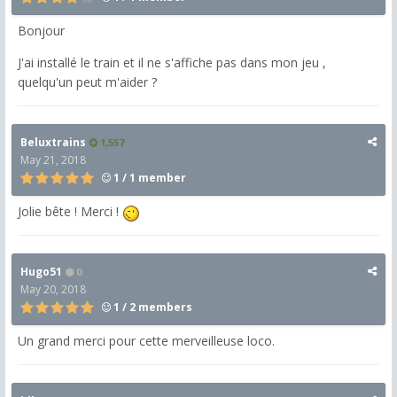
Bonjour
J'ai installé le train et il ne s'affiche pas dans mon jeu ,
quelqu'un peut m'aider ?
Beluxtrains
1,557
May 21, 2018
1 / 1 member
Jolie bête ! Merci !
Hugo51
0
May 20, 2018
1 / 2 members
Un grand merci pour cette merveilleuse loco.