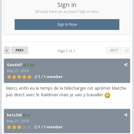
Sign in
Already have an account? Sign in here.
Sign In Now
PREV
NEXT
Page 2 of 2
Gandalf
2,463
May 21, 2018
1 / 1 member
Merci, enfin eu le temps de la télécharger cet aprème! Marche
pas direct avec le Raildriver mais je vais y travailler
bets336
63
May 21, 2018
1 / 1 member