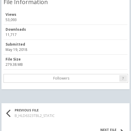
File Information
Views
53,093
Downloads
11,717
Submitted
May 19, 2018
File Size
279.38 MB
Followers
7
PREVIOUS FILE
B_HLD6323TBL2_STATIC
NEXT FILE