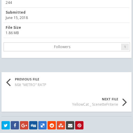
244
Submitted
June 15, 2018
File Size
1.86 MB
Followers
1
PREVIOUS FILE
Mât "METRO" RATP
NEXT FILE
YellowCat _ ScenetteFriterie