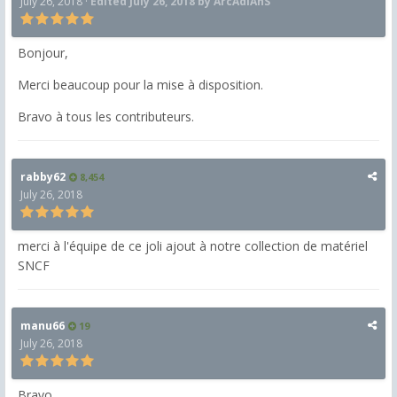
July 26, 2018
·
Edited
July 26, 2018
by ArcAdiAnS
Bonjour,
Merci beaucoup pour la mise à disposition.
Bravo à tous les contributeurs.
rabby62
8,454
July 26, 2018
merci à l'équipe de ce joli ajout à notre collection de matériel
SNCF
manu66
19
July 26, 2018
Bravo,