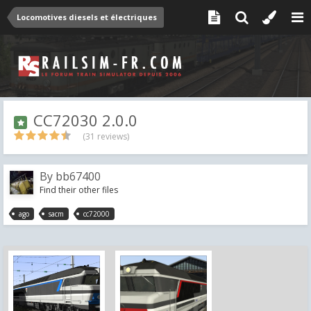
Locomotives diesels et électriques
CC72030 2.0.0
(31 reviews)
By
bb67400
Find their other files
ago
sacm
cc72000