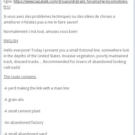
ligne:
https://www.tapatalk.com/groups/digirails_forums/rw-locomotives-
f11/
Si vous avez des problèmes techniques ou des idées de choses a
améliorer n'hésitez pas a me le faire savoir!
Normalement c'est tout, amusez vous bien!
ENGLISH
Hello everyone!
Today I present you a small fictional line, somewhere lost
in the depths of the United States.
Invasive vegetation, poorly maintained
track, disused tracks ... Recommended for lovers of abandoned looking
railroads!
The route contains:
-A yard making the link with a main line
-A grain silo
-A small cement plant
-An abandoned factory
-A small abandoned yard