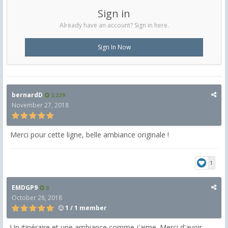
Sign in
Already have an account? Sign in here.
Sign In Now
bernardD
2,229
November 27, 2018
Merci pour cette ligne, belle ambiance originale !
1
EMDGP9
3
October 28, 2018
1 / 1 member
Un itinéraire et une ambiance comme j'aime. Merci d'avoir