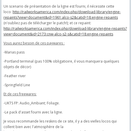
Un scenario de présentation de la ligne est fourni, il nécessite cette
loco:
http://railworksamerica.com/index.php/download-library/engine-
repaints?view=document&id=1961:alco-s2&catid=18:engine-repaints
(n'oubliez pas de télécharger le patch!); et ce repaint:
http://railworksamerica.com/index.php/download-library/engine-repaints?
view=document&id=2173:cnw-alco-s2-s&catid=18:engine-repaints
Vous aurez besoin de ces paywares :
-Marias pass
-Portland terminal (pas 100% obligatioire, il vous manquera quelques
objets de décor)
-Feather river
-Springfield Line
Et de ces freewares:
-UKTS FP: Audio_Ambiant; Foliage.
-Le pack d'asset fourni avec la ligne.
Je vous recommande les reskins de ce site, il y a des vielles locos qui
collent bien avec l'atmosphère de la