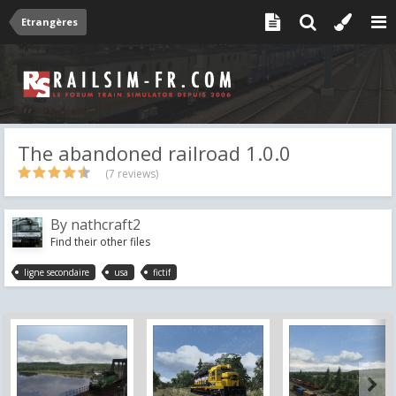
Etrangères
The abandoned railroad 1.0.0
(7 reviews)
By
nathcraft2
Find their other files
ligne secondaire
usa
fictif