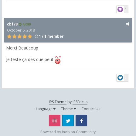
1
cbf78
4,099
October 6, 2018
1 / 1 member
Merci Beaucoup
Je teste ça des que peut
1
IPS Theme
by
IPSFocus
Language
Theme
Contact Us
Instagram
Twitter
Facebook
Powered by Invision Community