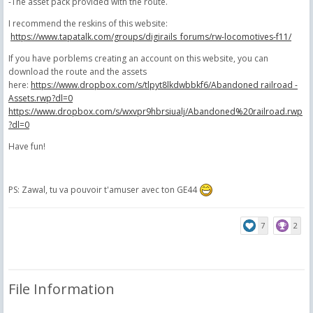
-The asset pack provided with the route.
I recommend the reskins of this website:
https://www.tapatalk.com/groups/digirails_forums/rw-locomotives-f11/
If you have porblems creating an account on this website, you can
download the route and the assets
here:
https://www.dropbox.com/s/tlpyt8lkdwbbkf6/Abandoned railroad -
Assets.rwp?dl=0
https://www.dropbox.com/s/wxvpr9hbrsiualj/Abandoned%20railroad.rwp
?dl=0
Have fun!
PS: Zawal, tu va pouvoir t'amuser avec ton GE44
7
2
File Information