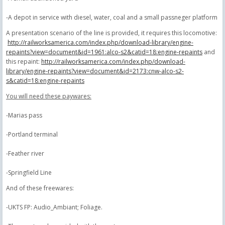
-A depot in service with diesel, water, coal and a small passneger platform
A presentation scenario of the line is provided, it requires this locomotive:
http://railworksamerica.com/index.php/download-library/engine-
repaints?view=document&id=1961:alco-s2&catid=18:engine-repaints
and
this repaint:
http://railworksamerica.com/index.php/download-
library/engine-repaints?view=document&id=2173:cnw-alco-s2-
s&catid=18:engine-repaints
You will need these paywares:
-Marias pass
-Portland terminal
-Feather river
-Springfield Line
And of these freewares:
-UKTS FP: Audio_Ambiant;
Foliage
.