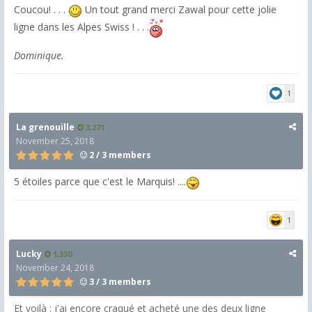
Coucou! . . .
Un tout grand merci Zawal pour cette jolie
ligne dans les Alpes Swiss ! . . .
Dominique.
1
La grenouille
3,271
November 25, 2018
2 / 3 members
5 étoiles parce que c'est le Marquis! ....
1
Lucky
1,330
November 24, 2018
3 / 3 members
Et voilà : j'ai encore craqué et acheté une des deux ligne