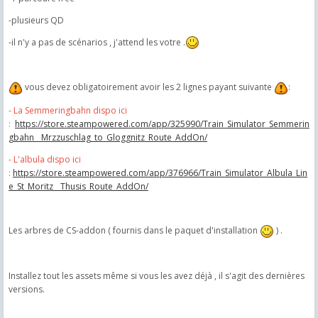
-plusieurs QD
-il n'y a pas de scénarios , j'attend les votre .
vous devez obligatoirement avoir les 2 lignes payant suivante
:
- La Semmeringbahn dispo ici
:
https://store.steampowered.com/app/325990/Train_Simulator_Semmerin
gbahn__Mrzzuschlag_to_Gloggnitz_Route_AddOn/
- L'albula dispo ici
:
https://store.steampowered.com/app/376966/Train_Simulator_Albula_Lin
e_St_Moritz__Thusis_Route_AddOn/
Les arbres de CS-addon ( fournis dans le paquet d'installation
) .
Installez tout les assets même si vous les avez déjà , il s'agit des dernières
versions.