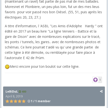
(maintenant un ravel) fait partie de pas mal de mes ballades.
Moresnet et Plonbiere, un peu plus loin, fut un des mes lieus
favoris pour voir passé nos bon Diésel.. (55, 51, puis après les
électriques 20, 23, 27..)
A titre d'information, l 'ASBL "Les Amis d'Adolphe Hardy " ont
édité en 2017 un beau livre "La ligne Verviers - Battice et la
gare de Dison" avec de nombreuses explications sur le tracé,
les ponts / tunnels, les gares.. avec de nombreuses photos et
schémas. Ce livre pourrait t'aidé vu qu' une grande partie de
cette ligne à été démolie, ou remblayée pour faire place à
l'autoroute E 42 de Prùm.
Merci encore pour ton boulot sur cette ligne.
1
LeBiDuL
400
April 8, 2019
1 / 1 member