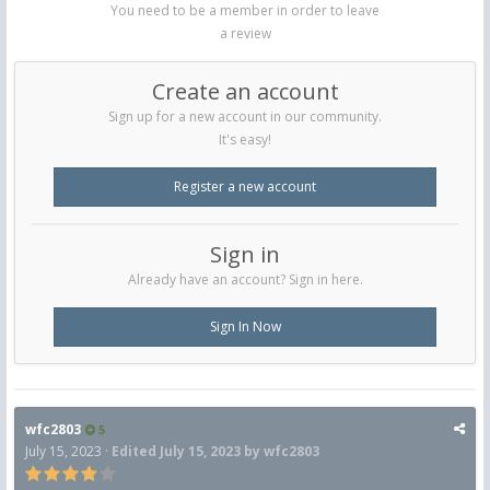
You need to be a member in order to leave
a review
Create an account
Sign up for a new account in our community.
It's easy!
Register a new account
Sign in
Already have an account? Sign in here.
Sign In Now
wfc2803
5
July 15, 2023
·
Edited
July 15, 2023
by wfc2803