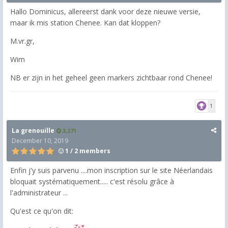
Hallo Dominicus, allereerst dank voor deze nieuwe versie,
maar ik mis station Chenee. Kan dat kloppen?
M.vr.gr,
Wim
NB er zijn in het geheel geen markers zichtbaar rond Chenee!
1
La grenouille
3,271
December 10, 2019
1 / 2 members
Enfin j'y suis parvenu ....mon inscription sur le site Néerlandais
bloquait systématiquement..... c'est résolu grâce à
l'administrateur ...
Qu'est ce qu'on dit: