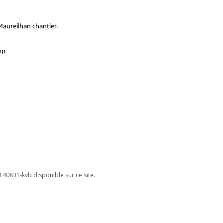
aureilhan chantier.
wp
40831-kvb disponible sur ce site.