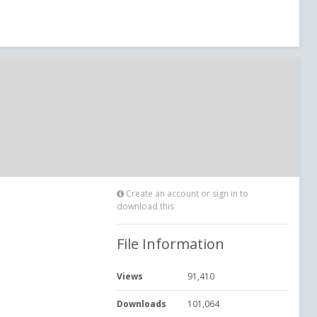
Create an account or sign in to
download this
File Information
Views
91,410
Downloads
101,064