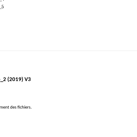
_5
_2 (2019) V3
ement des fichiers.