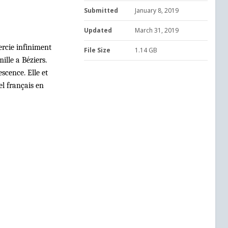
Submitted
January 8, 2019
Updated
March 31, 2019
ercie infiniment
File Size
1.14 GB
ille a Béziers.
scence. Elle et
el français en