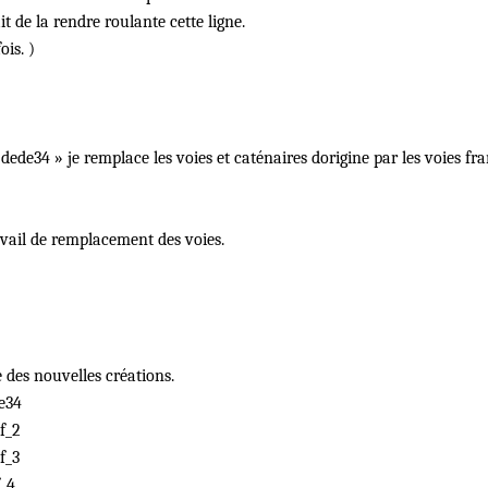
 de la rendre roulante cette ligne.
is. )
ede34 » je remplace les voies et caténaires dorigine par les voies fra
avail de remplacement des voies.
e des nouvelles créations.
e34
f_2
f_3
f_4