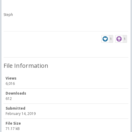
Steph
1
1
File Information
Views
6,016
Downloads
612
Submitted
February 14, 2019
File Size
71.17 kB