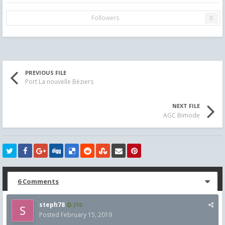
Followers
0
PREVIOUS FILE
Port La nouvelle Béziers
NEXT FILE
AGC Bimode
6 Comments
steph78
210
Posted
February 15, 2019