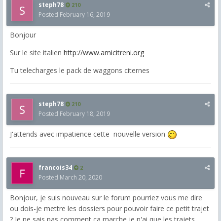
steph78
210
Posted
February 16, 2019
Bonjour
Sur le site italien
http://www.amicitreni.org
Tu telecharges le pack de waggons citernes
steph78
210
Posted
February 18, 2019
J'attends avec impatience cette nouvelle version
francois34
2
Posted
March 20, 2020
Bonjour, je suis nouveau sur le forum pourriez vous me dire
ou dois-je mettre les dossiers pour pouvoir faire ce petit trajet
? Je ne sais pas comment ça marche je n'ai que les trajets