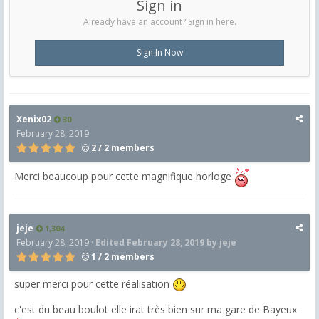
Sign in
Already have an account? Sign in here.
Sign In Now
Xenix02
30
February 28, 2019
2 / 2 members
Merci beaucoup pour cette magnifique horloge
jeje
1,304
February 28, 2019
·
Edited
February 28, 2019
by jeje
1 / 2 members
super merci pour cette réalisation
c'est du beau boulot elle irat très bien sur ma gare de Bayeux