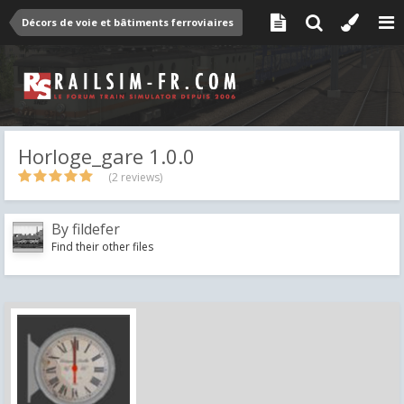
Décors de voie et bâtiments ferroviaires
Horloge_gare 1.0.0
(2 reviews)
By
fildefer
Find their other files