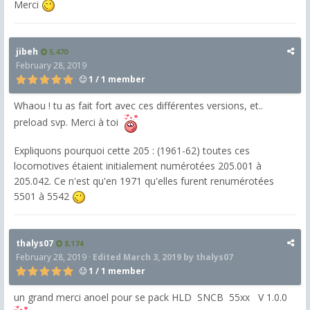
Merci
jibeh
5,470
February 28, 2019
1 / 1 member
Whaou ! tu as fait fort avec ces différentes versions, et..
preload svp. Merci à toi
Expliquons pourquoi cette 205 : (1961-62) toutes ces
locomotives étaient initialement numérotées 205.001 à
205.042. Ce n'est qu'en 1971 qu'elles furent renumérotées
5501 à 5542
thalys07
8,174
February 28, 2019
·
Edited
March 3, 2019
by thalys07
1 / 1 member
un grand merci anoel pour se pack HLD SNCB 55xx V 1.0.0