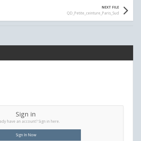
NEXT FILE
QD_Petite_ceinture_Paris_Sud
Sign in
ady have an account? Sign in here.
Sign In Now