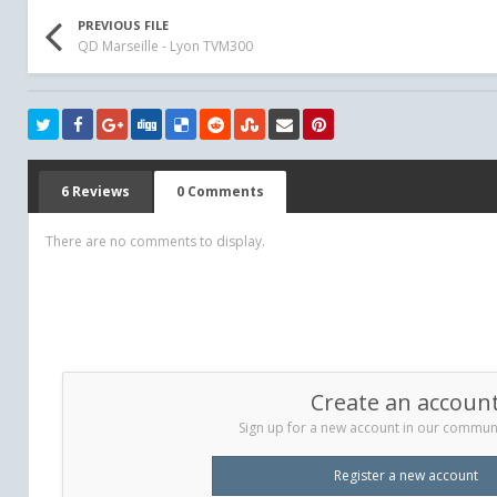
PREVIOUS FILE
QD Marseille - Lyon TVM300
6 Reviews
0 Comments
There are no comments to display.
Create an accoun
Sign up for a new account in our communit
Register a new account