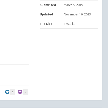
Submitted
March 5, 2019
Updated
November 16, 2023
File Size
180.9 kB
4
5