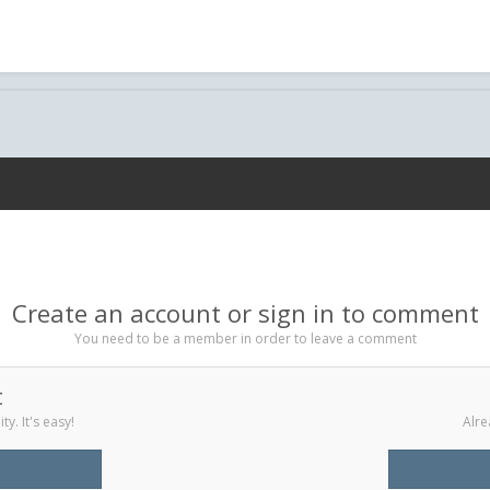
Create an account or sign in to comment
You need to be a member in order to leave a comment
t
y. It's easy!
Alre