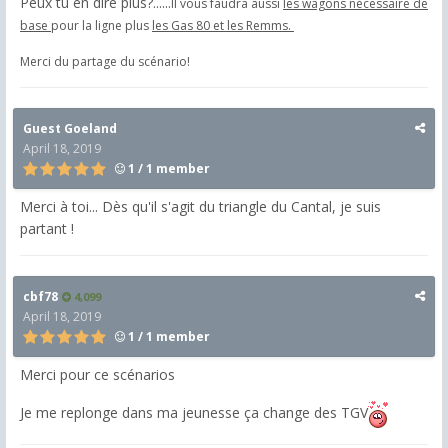
Peux tu en dire plus?......
Il vous faudra aussi
les wagons nécessaire de
base
pour la ligne plus
les Gas 80 et les Remms.
Merci du partage du scénario!
Guest Goeland
April 18, 2019
1 / 1 member
Merci à toi... Dès qu'il s'agit du triangle du Cantal, je suis
partant !
cbf78
4,099
April 18, 2019
1 / 1 member
Merci pour ce scénarios
Je me replonge dans ma jeunesse ça change des TGV