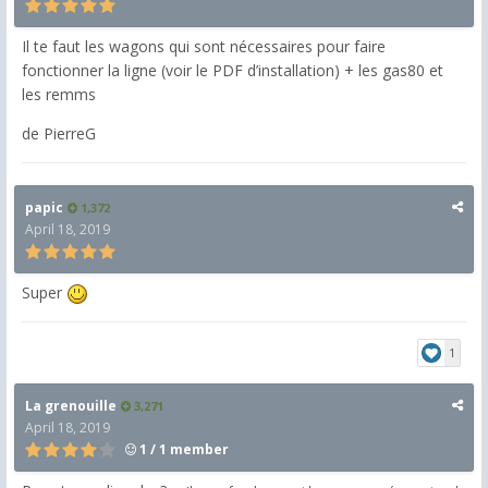
Il te faut les wagons qui sont nécessaires pour faire
fonctionner la ligne (voir le PDF d’installation) + les gas80 et
les remms
de PierreG
papic
1,372
April 18, 2019
Super
1
La grenouille
3,271
April 18, 2019
1 / 1 member