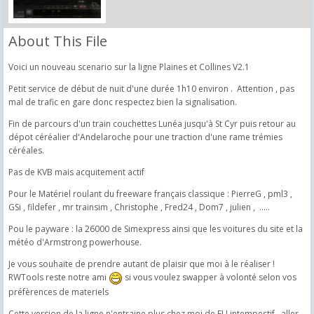
About This File
Voici un nouveau scenario sur la ligne Plaines et Collines V2.1
Petit service de début de nuit d'une durée 1h10 environ . Attention , pas
mal de trafic en gare donc respectez bien la signalisation.
Fin de parcours d'un train couchettes Lunéa jusqu'à St Cyr puis retour au
dépot céréalier d'Andelaroche pour une traction d'une rame trémies
céréales.
Pas de KVB mais acquitement actif
Pour le Matériel roulant du freeware français classique : PierreG , pml3 ,
GSi , fildefer , mr trainsim , Christophe , Fred24 , Dom7 , julien , .....
Pou le payware : la 26000 de Simexpress ainsi que les voitures du site et la
météo d'Armstrong powerhouse.
Je vous souhaite de prendre autant de plaisir que moi à le réaliser !
RWTools reste notre ami
si vous voulez swapper à volonté selon vos
préfèrences de materiels
Cette version de la ligne n'entraine plus chez moi de FU intempestif , aller