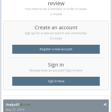
review
You need to be a member in order to leave
a review
Create an account
Sign up for a new account in our community.
It's easy!
Register a new account
Sign in
Already have an account? Sign in here.
Sign In Now
thalys07
8,169
May 27, 2019