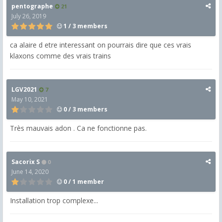
pentographe
21
July 26, 2019
1 / 3 members
ca alaire d etre interessant on pourrais dire que ces vrais
klaxons comme des vrais trains
LGV2021
7
May 10, 2021
0 / 3 members
Très mauvais adon . Ca ne fonctionne pas.
Sacorix S
0
June 14, 2020
0 / 1 member
Installation trop complexe...