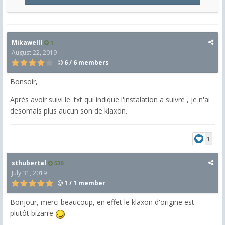
Mikawelll
1
August 22, 2019
6 / 6 members
Bonsoir,
Après avoir suivi le .txt qui indique l'instalation a suivre , je n'ai
desomais plus aucun son de klaxon.
1
sthubertal
530
July 31, 2019
1 / 1 member
Bonjour, merci beaucoup, en effet le klaxon d'origine est
plutôt bizarre