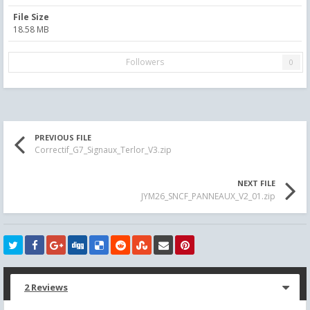
File Size
18.58 MB
Followers
0
PREVIOUS FILE
Correctif_G7_Signaux_Terlor_V3.zip
NEXT FILE
JYM26_SNCF_PANNEAUX_V2_01.zip
2 Reviews