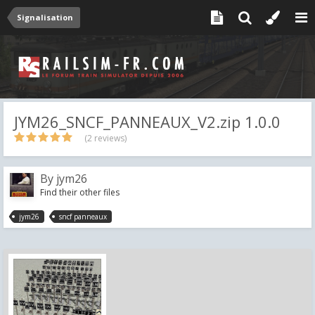
Signalisation
JYM26_SNCF_PANNEAUX_V2.zip 1.0.0
(2 reviews)
By
jym26
Find their other files
jym26
sncf panneaux