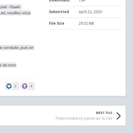
Downloads
194
il - Flawil -
Submitted
April 22, 2020
uet, veuillez vous
File Size
29.32 MB
de conduite, puis en
ées de mon
2
4
NEXT FILE
Thalys tombe en panne sur la LGV