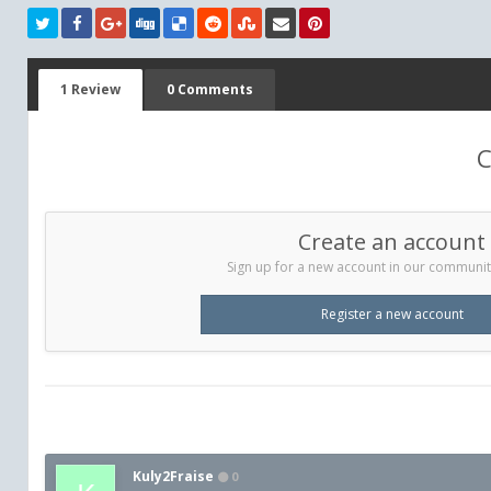
1 Review
0 Comments
C
Create an account
Sign up for a new account in our community.
Register a new account
Kuly2Fraise
0