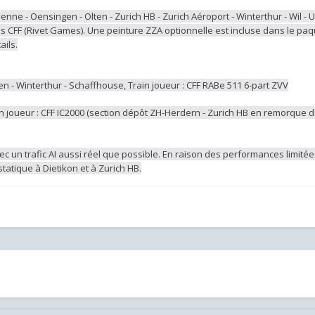
e - Oensingen - Olten - Zurich HB - Zurich Aéroport - Winterthur - Wil - Uzw
s CFF (Rivet Games). Une peinture ZZA optionnelle est incluse dans le paq
ils.
en - Winterthur - Schaffhouse, Train joueur : CFF RABe 511 6-part ZVV
train joueur : CFF IC2000 (section dépôt ZH-Herdern - Zurich HB en remorque 
vec un trafic AI aussi réel que possible. En raison des performances limit
statique à Dietikon et à Zurich HB.