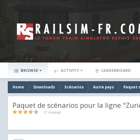
BROWSE
ACTIVITY
LEADERBOARD
Home
Downloads
Scénarios
Autre pays
Paquet d
Paquet de scénarios pour la ligne "Zuric
(1 review)