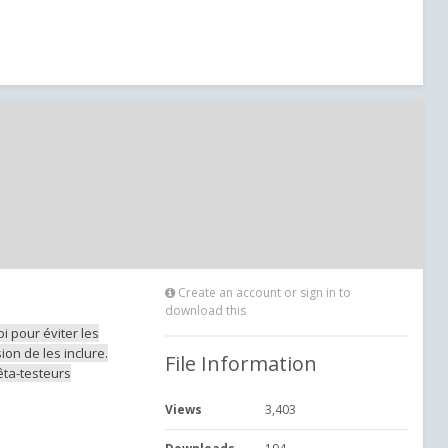
Create an account or sign in to
download this
i pour éviter les
on de les inclure.
File Information
êta-testeurs
Views
3,403