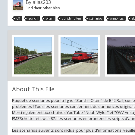
By
alias203
Find their other files
cff
zurich
olten
zurich - olten
scénarios
annonces
sb
About This File
Paquet de scénarios pour la ligne "Zurich - Olten" de B42 Rail, compo
problèmes ! Tous les scénarios contiennent des annonces originales
Merci également aux chaînes YouTube "Noah Wyler" et "ÖVV Ansagen
FMZSchotter et swiss87. Les scénarios empruntent les scripts d'an
Les scénarios suivants sont inclus, pour plus d'informations, veuillez