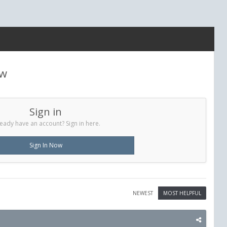
ew
Sign in
eady have an account? Sign in here.
Sign In Now
NEWEST
MOST HELPFUL