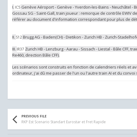
I.
Genève Aéroport - Genève - Yverdon-les-Bains - Neuchâtel - Bienn
IC5
Gossau SG - Saint-Gall, train joueur : remorque de contrôle EWIV de
référer au document d'information correspondant pour plus de déta
II.
Brugg AG - Baden(CH) - Dietikon - Zurich HB - Zurich-Stadelhof
S12
III.
Zurich HB - Lenzburg - Aarau - Sissach - Liestal - Bâle CFF, 
IR37
Re460, direction Bâle CFF).
Les scénarios sont construits en fonction de calendriers réels et a
ordinateur, j'ai dû me passer de l'un ou l'autre train AI et du convoi 
PREVIOUS FILE
RKP Est Scenario Standart Eurostar et Fret Rapide