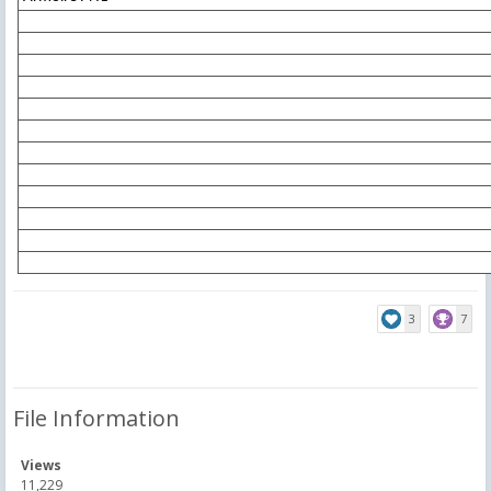
3
7
File Information
Views
11,229