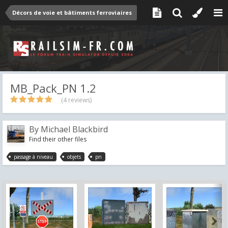
Décors de voie et bâtiments ferroviaires
MB_Pack_PN 1.2
(4 reviews)
By
Michael Blackbird
Find their other files
passage à niveau
objets
pn