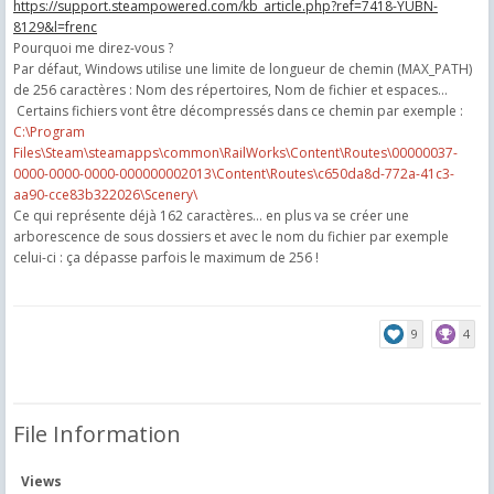
https://support.steampowered.com/kb_article.php?ref=7418-YUBN-
8129&l=frenc
Pourquoi me direz-vous ?
Par défaut, Windows utilise une limite de longueur de chemin (MAX_PATH)
de 256 caractères : Nom des répertoires, Nom de fichier et espaces…
Certains fichiers vont être décompressés dans ce chemin par exemple :
C:\Program
Files\Steam\steamapps\common\RailWorks\Content\Routes\00000037-
0000-0000-0000-000000002013\Content\Routes\c650da8d-772a-41c3-
aa90-cce83b322026\Scenery\
Ce qui représente déjà 162 caractères… en plus va se créer une
arborescence de sous dossiers et avec le nom du fichier par exemple
celui-ci : ça dépasse parfois le maximum de 256 !
9
4
File Information
Views