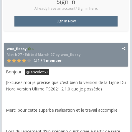
Sign in
Already have an account? Sign in here.
Sign In Now
woo_flossy
6
March 27
·
Edited
March 27
by woo_flossy
1 / 1 member
Bonjour !
@lancelot63
(Excusez moi je précise que c'est bien la version de la Ligne Du
Nord Version Ultime TS2021 2.1.0 que je possède)
Merci pour cette superbe réalisation et le travail accomplie !!
Lors du lancement d'un scénario quick drive à partir de Gare