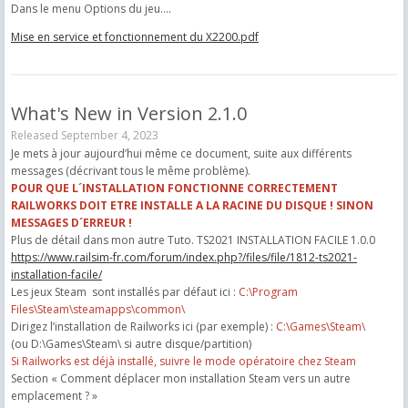
Dans le menu Options du jeu....
Mise en service et fonctionnement du X2200.pdf
What's New in Version
2.1.0
Released
September 4, 2023
Je mets à jour aujourd’hui même ce document, suite aux différents
messages (décrivant tous le même problème).
POUR QUE L´INSTALLATION FONCTIONNE CORRECTEMENT
RAILWORKS DOIT ETRE INSTALLE A LA RACINE DU DISQUE ! SINON
MESSAGES D´ERREUR !
Plus de détail dans mon autre Tuto. TS2021 INSTALLATION FACILE 1.0.0
https://www.railsim-fr.com/forum/index.php?/files/file/1812-ts2021-
installation-facile/
Les jeux Steam sont installés par défaut ici :
C:\Program
Files\Steam\steamapps\common\
Dirigez l’installation de Railworks ici (par exemple) :
C:\Games\Steam\
(ou D:\Games\Steam\ si autre disque/partition)
Si Railworks est déjà installé, suivre le mode opératoire chez Steam
Section « Comment déplacer mon installation Steam vers un autre
emplacement ? »