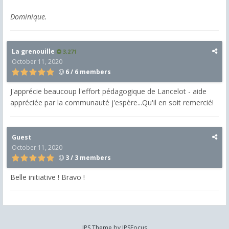
Dominique.
La grenouille
3,271
October 11, 2020
6 / 6 members
J'apprécie beaucoup l'effort pédagogique de Lancelot - aide
appréciée par la communauté j'espère...Qu'il en soit remercié!
Guest
October 11, 2020
3 / 3 members
Belle initiative ! Bravo !
IPS Theme
by
IPSFocus