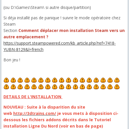
(ou D:\Games\Steam\ si autre disque/partition)
Si déja installé pas de panique ! suivre le mode opératoire chez
Steam
Section
Comment déplacer mon installation Steam vers un
autre emplacement ?
https://support.steampowered.com/kb_article.php?ref=7418-
YUBN-8129&l=french
Bon jeu !
DETAILS DE L'INSTALLATION
NOUVEAU : Suite à la disparition du site
web
http://3dtrains.com/
je vous mets à disposition ci-
dessous les fichiers addons décrits dans le Tutoriel
installation Ligne Du Nord (voir en bas de page)