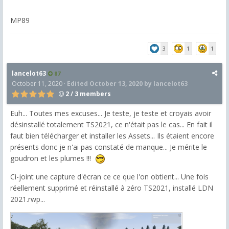
MP89
3
1
1
lancelot63
87
October 11, 2020
·
Edited
October 13, 2020
by lancelot63
2 / 3 members
Euh... Toutes mes excuses... Je teste, je teste et croyais avoir
désinstallé totalement TS2021, ce n'était pas le cas... En fait il
faut bien télécharger et installer les Assets... Ils étaient encore
présents donc je n'ai pas constaté de manque... Je mérite le
goudron et les plumes !!!
Ci-joint une capture d'écran ce ce que l'on obtient... Une fois
réellement supprimé et réinstallé à zéro TS2021, installé LDN
2021.rwp...