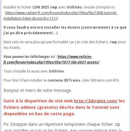
Installer le fichier
LDN 2021.rwp
avec
Utilities
. (mode d'emploi ici
:
https://www.railsim-fr.com/forum/index.php?/files/file/1808-tutoriel-
installation-ligne-du-nord-v-111/
)
Il vous faudra encore installer les Assets (contrairement à ce que
j'ai pu dire précédemment...)
Mais cela ne sera plus qu'une formalité car J'ai créé des fichiers
.rwp
pour
les Assets.
Vous pouvez les télécharger ici :
https://www.railsim-
fr.com/forum/index.php?/files/file/1817-ldn-2021-assets/
Tout s'installe là aussi avec
Utilities
.
Pour finir il faut installer le
contenu 3DTrains
. (site 3dtrains.com KO)
Bonjour et merci de votre message.
Suite à la disparition du site web
http://3dtrains.com/
les
fichiers addons (gratuits) décrits dans le Tutoriel sont
disponibles en bas de cette page.
Ps: Dézipper dans un répertoire temporaire chaque fichier .zip
puis installer un par un les fichiers .exe comme indiqué dans la