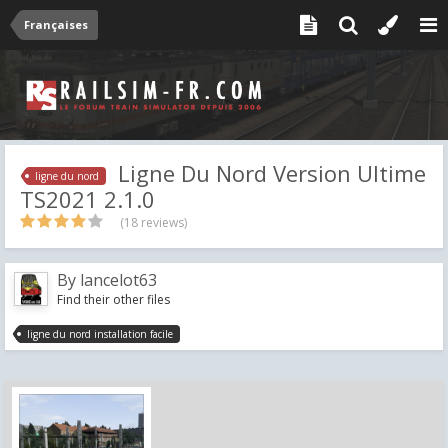
Françaises
Ligne Du Nord Version Ultime
ligne du nord
TS2021 2.1.0
(18 reviews)
By
lancelot63
Find their other files
ligne du nord installation facile