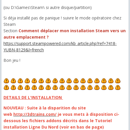
(ou D:\Games\Steam\ si autre disque/partition)
Si déja installé pas de panique ! suivre le mode opératoire chez
Steam
Section
Comment déplacer mon installation Steam vers un
autre emplacement ?
https://support.steampowered.com/kb_article.php?ref=7418-
YUBN-8129&l=french
Bon jeu !
DETAILS DE L'INSTALLATION
NOUVEAU : Suite à la disparition du site
web
http://3dtrains.com/
je vous mets à disposition ci-
dessous les fichiers addons décrits dans le Tutoriel
installation Ligne Du Nord (voir en bas de page)