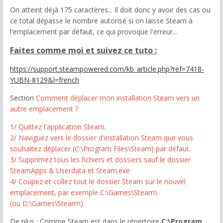
On atteint déjà 175 caractères... Il doit donc y avoir des cas ou
ce total dépasse le nombre autorisé si on laisse Steam à
l'emplacement par défaut, ce qui provoque l'erreur...
Faites comme moi et suivez ce tuto :
https://support.steampowered.com/kb_article.php?ref=7418-
YUBN-8129&l=french
Section
Comment déplacer mon installation Steam vers un
autre emplacement ?
1/ Quittez l'application Steam.
2/ Naviguez vers le dossier d'installation Steam que vous
souhaitez déplacer (C:\Program Files\Steam) par défaut.
3/ Supprimez tous les fichiers et dossiers sauf le dossier
SteamApps & Userdata et Steam.exe
4/ Coupez et collez tout le dossier Steam sur le nouvel
emplacement, par exemple C:\Games\Steam\
(ou D:\Games\Steam\)
De plus : Comme Steam est dans le répertoire
C:\Program