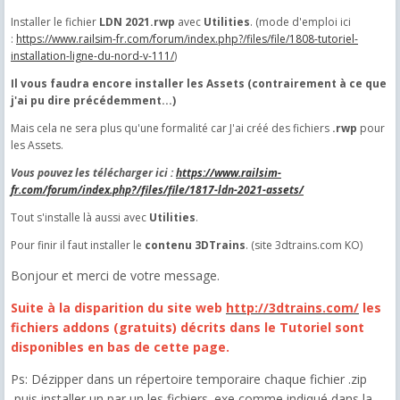
Installer le fichier
LDN 2021.rwp
avec
Utilities
. (mode d'emploi ici
:
https://www.railsim-fr.com/forum/index.php?/files/file/1808-tutoriel-
installation-ligne-du-nord-v-111/
)
Il vous faudra encore installer les Assets (contrairement à ce que
j'ai pu dire précédemment...)
Mais cela ne sera plus qu'une formalité car J'ai créé des fichiers
.rwp
pour
les Assets.
Vous pouvez les télécharger ici :
https://www.railsim-
fr.com/forum/index.php?/files/file/1817-ldn-2021-assets/
Tout s'installe là aussi avec
Utilities
.
Pour finir il faut installer le
contenu 3DTrains
. (site 3dtrains.com KO)
Bonjour et merci de votre message.
Suite à la disparition du site web
http://3dtrains.com/
les
fichiers addons (gratuits) décrits dans le Tutoriel sont
disponibles en bas de cette page.
Ps: Dézipper dans un répertoire temporaire chaque fichier .zip
puis installer un par un les fichiers .exe comme indiqué dans la