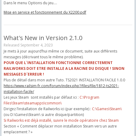
Dans le menu Options du jeu....
Mise en service et fonctionnement du X2200.pdf
What's New in Version
2.1.0
Released
September 4, 2023
Je mets à jour aujourd’hui même ce document, suite aux différents
messages (décrivant tous le même problème).
POUR QUE L´INSTALLATION FONCTIONNE CORRECTEMENT
RAILWORKS DOIT ETRE INSTALLE A LA RACINE DU DISQUE ! SINON
MESSAGES D´ERREUR !
Plus de détail dans mon autre Tuto. TS2021 INSTALLATION FACILE 1.0.0
https://www.railsim-fr.com/forum/index.php?/files/file/1812-ts2021-
installation-facile/
Les jeux Steam sont installés par défaut ici :
C:\Program
Files\Steam\steamapps\common\
Dirigez l’installation de Railworks ici (par exemple) :
C:\Games\Steam\
(ou D:\Games\Steam\ si autre disque/partition)
Si Railworks est déjà installé, suivre le mode opératoire chez Steam
Section « Comment déplacer mon installation Steam vers un autre
emplacement ? »