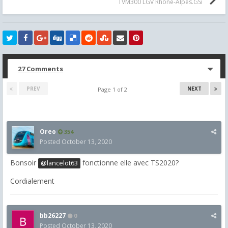
TVM300 LGV Rhône-Alpes.GSi
27 Comments
PREV
NEXT
Page 1 of 2
Oreo
354
Posted
October 13, 2020
Bonsoir
fonctionne elle avec TS2020?
@lancelot63
Cordialement
bb26227
0
Posted
October 13, 2020