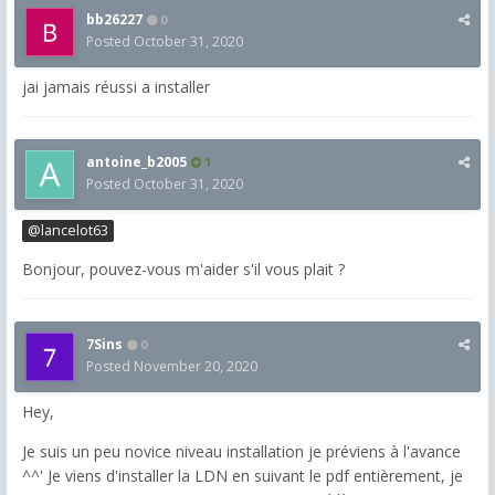
bb26227
0
Posted
October 31, 2020
jai jamais réussi a installer
antoine_b2005
1
Posted
October 31, 2020
@lancelot63
Bonjour, pouvez-vous m'aider s'il vous plait ?
7Sins
0
Posted
November 20, 2020
Hey,
Je suis un peu novice niveau installation je préviens à l'avance
^^' Je viens d'installer la LDN en suivant le pdf entièrement, je