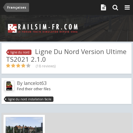
Françaises
Ligne Du Nord Version Ultime
ligne du nord
TS2021 2.1.0
(18 reviews)
By
lancelot63
Find their other files
ligne du nord installation facile