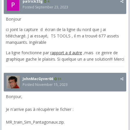
patrick33g
4
Posted
September 23, 2023
Bonjour
ci joint la capture d écran de la ligne du nord que j ai
téléchargé. J ai essayé, TS TOOLS , il m a trouvé 677 assets
manquants. Ingérable
La ligne fonctionne par
r
apport a d autre
,mais
ce genre de
graphique gache
le plaisirs. Si quelque un a une solution!!! Merci
JohnMacGyver66
51
Posted
November 15, 2023
Bonjour,
Je n'arrive pas à récupérer le fichier :
MR_train_Sim_Pantagonaux.zip.