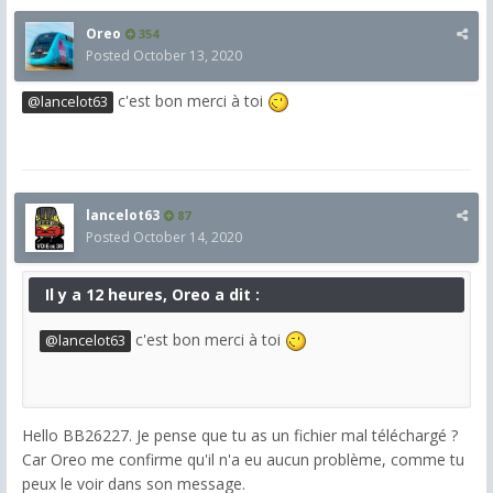
Oreo
354
Posted
October 13, 2020
c'est bon merci à toi
@lancelot63
lancelot63
87
Posted
October 14, 2020
Il y a 12 heures, Oreo a dit :
c'est bon merci à toi
@lancelot63
Hello BB26227. Je pense que tu as un fichier mal téléchargé ?
Car Oreo me confirme qu'il n'a eu aucun problème, comme tu
peux le voir dans son message.