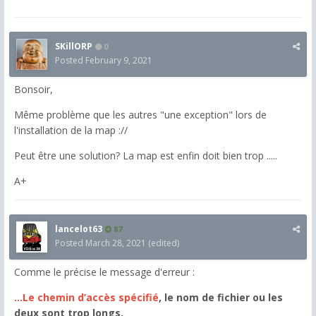
SKillORP
0
Posted
February 9, 2021
Bonsoir,
Même problème que les autres "une exception" lors de
l'installation de la map ://
Peut être une solution? La map est enfin doit bien trop .....
A+
lancelot63
87
Posted
March 28, 2021
(edited)
Comme le précise le message d'erreur :
...Le chemin d’accès spécifié
, le nom de fichier ou les
deux sont trop longs.