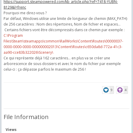
https://support.steampowered.com/kb_article.php?ref=7418-YUBN-
8129&l=frenc
Pourquoi me direz-vous ?
Par défaut, Windows utilise une limite de longueur de chemin (MAX_PATH)
de 256 caractères : Nom des répertoires, Nom de fichier et espaces…
Certains fichiers vont être décompressés dans ce chemin par exemple :
C:\Program
Files\Steam\steamapps\common\RailWorks\Content\Routes\00000037-
0000-0000-0000-000000002013\Content\Routes\c650da8d-772a-41c3-
aa90-cce83b322026\Scenery\
Ce qui représente déjà 162 caractères… en plus va se créer une
arborescence de sous dossiers et avec le nom du fichier par exemple
celui-ci : ça dépasse parfois le maximum de 256 !
9
4
File Information
Views